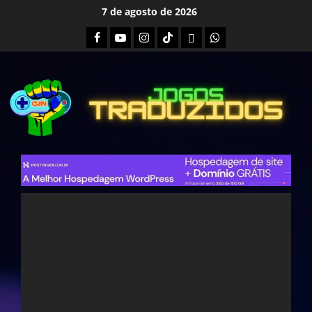
Skip
7 de agosto de 2026
to
Facebook
Youtube
Instagram
Tiktok
Twitch
Whatsapp
content