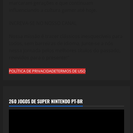
marcaram gerações e que continuam
influenciando a cultura gamer até hoje.
INCREVA-SE NO NOSSO CANAL
Nossa missão é trazer clássicos inesquecíveis para
todos, sem barreiras de idioma. Junte-se a nós
nessa jornada pelos melhores títulos do passado,
revividos para o presente!"
POLÍTICA DE PRIVACIDADE
TERMOS DE USO
260 JOGOS DE SUPER NINTENDO PT-BR