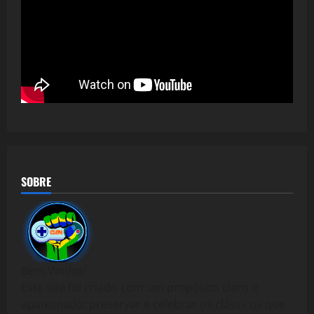
SOBRE
Bem Vindos!
Este site foi criado com um propósito claro e
apaixonado: preservar e celebrar os clássicos que