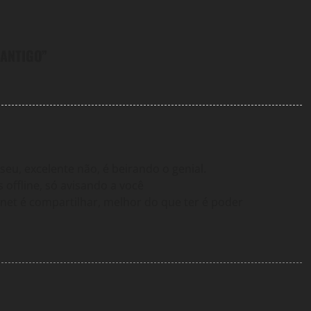
 ANTIGO
”
eu, excelente não, é beirando o genial.
offline, só avisando a você
net é compartilhar, melhor do que ter é poder