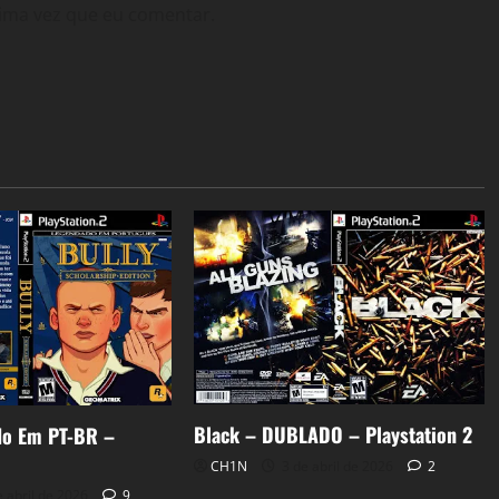
ima vez que eu comentar.
Black – DUBLADO – Playstation 2
do Em PT-BR –
CH1N
3 de abril de 2026
2
 abril de 2026
9