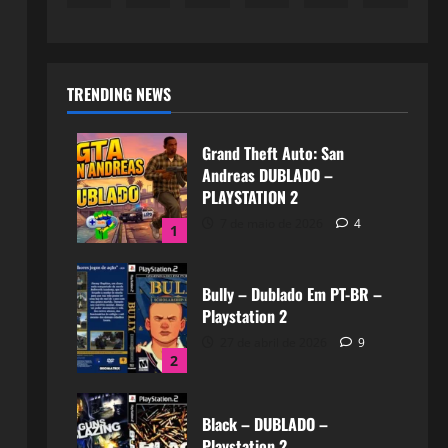
TRENDING NEWS
Grand Theft Auto: San
Andreas DUBLADO –
PLAYSTATION 2
7 de maio de 2026
4
1
Bully – Dublado Em PT-BR –
Playstation 2
27 de abril de 2026
9
2
Black – DUBLADO –
Playstation 2