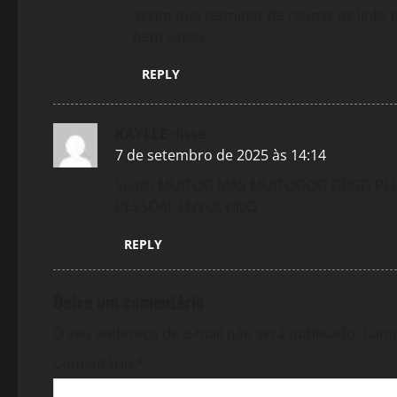
assim que terminar de reupar os links
bem vindo.
REPLY
KAYLLE
disse:
7 de setembro de 2025 às 14:14
SERIO MUITOO MAS MUITOOOO OBGD PEL
PESSOAL ENVOLVIDO
REPLY
Deixe um comentário
O seu endereço de e-mail não será publicado.
Camp
Comentário
*