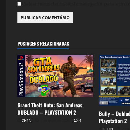
Salvar meus dados neste navegador para a próx
POSTAGENS RELACIONADAS
Grand Theft Auto: San Andreas
DUBLADO – PLAYSTATION 2
Bully – Dubla
Playstation 2
CH1N
7 de maio de 2026
4
CH1N
27 de