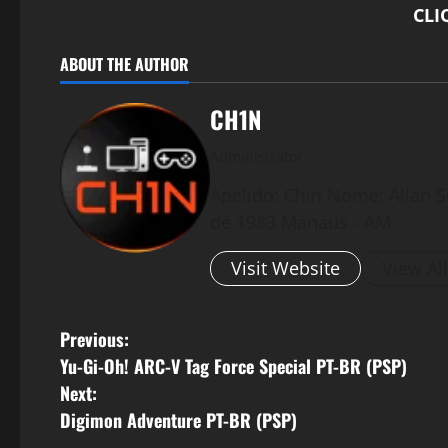
CLI
ABOUT THE AUTHOR
CH1N
Administrator
Apelido: Chin Nome: Allan S
de 1983 Manaus - AM
Visit Website
View Al
P
Previous:
Yu-Gi-Oh! ARC-V Tag Force Special PT-BR (PSP)
o
Next:
s
Digimon Adventure PT-BR (PSP)