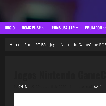
INÍCIO
ROMS PT-BR
ROMS USA-JAP
EMULADOR
Home
Roms PT-BR
Jogos Nintendo GameCube PO
Jogos Nintendo Game
CH1N
29 de abril de 2020
1 minute read
4