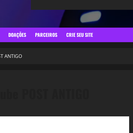
DOAÇÕES
PARCEIROS
CRIE SEU SITE
ST ANTIGO
Cube POST ANTIGO