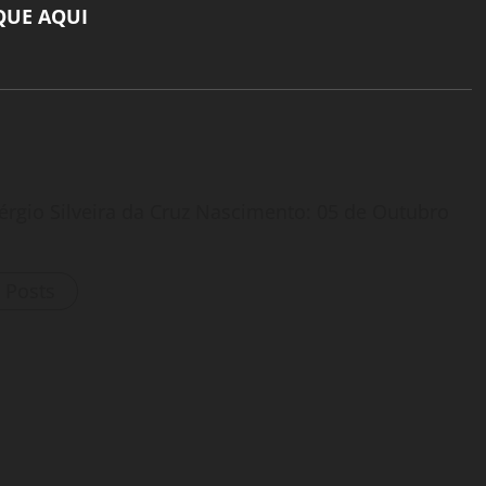
QUE AQUI
érgio Silveira da Cruz Nascimento: 05 de Outubro
l Posts