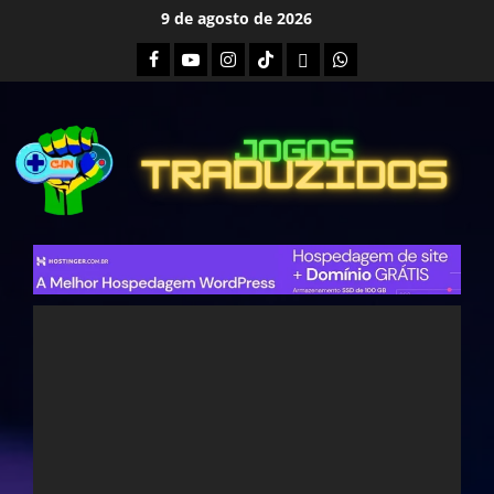
Skip
9 de agosto de 2026
to
Facebook
Youtube
Instagram
Tiktok
Twitch
Whatsapp
content