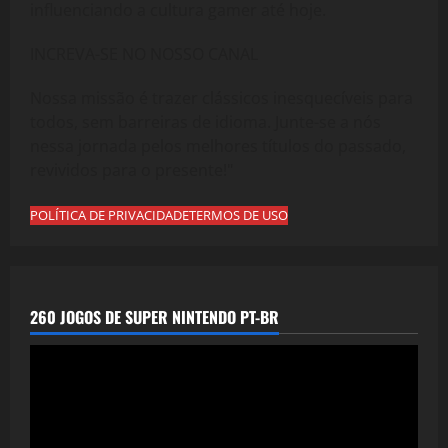
influenciando a cultura gamer até hoje.
INCREVA-SE NO NOSSO CANAL
Nossa missão é trazer clássicos inesquecíveis para
todos, sem barreiras de idioma. Junte-se a nós
nessa jornada pelos melhores títulos do passado,
revividos para o presente!"
POLÍTICA DE PRIVACIDADE
TERMOS DE USO
260 JOGOS DE SUPER NINTENDO PT-BR