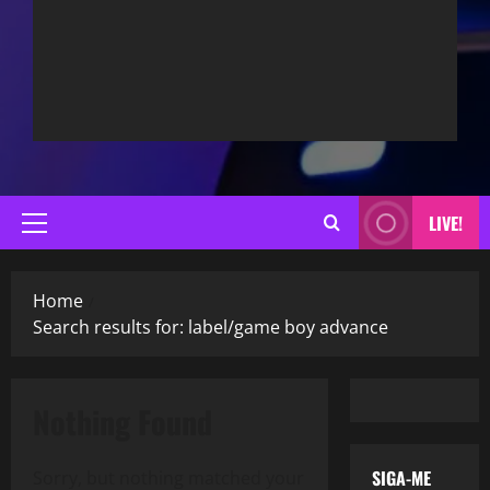
LIVE!
Primary
Menu
Home
Search results for: label/game boy advance
Nothing Found
SIGA-ME
Sorry, but nothing matched your