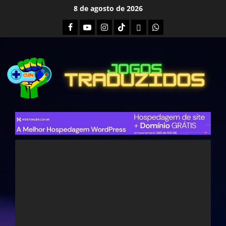
Skip
8 de agosto de 2026
to
Facebook
Youtube
Instagram
Tiktok
Twitch
Whatsapp
content