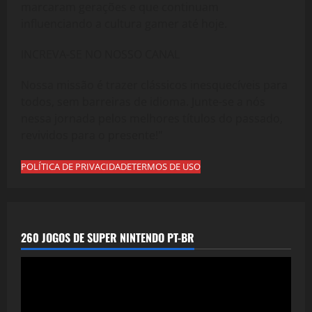
marcaram gerações e que continuam
influenciando a cultura gamer até hoje.
INCREVA-SE NO NOSSO CANAL
Nossa missão é trazer clássicos inesquecíveis para
todos, sem barreiras de idioma. Junte-se a nós
nessa jornada pelos melhores títulos do passado,
revividos para o presente!"
POLÍTICA DE PRIVACIDADE
TERMOS DE USO
260 JOGOS DE SUPER NINTENDO PT-BR