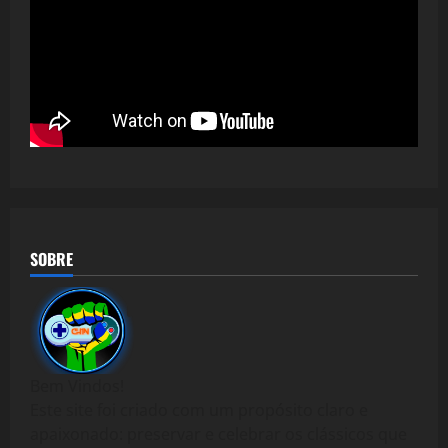
SOBRE
Bem Vindos!
Este site foi criado com um propósito claro e
apaixonado: preservar e celebrar os clássicos que