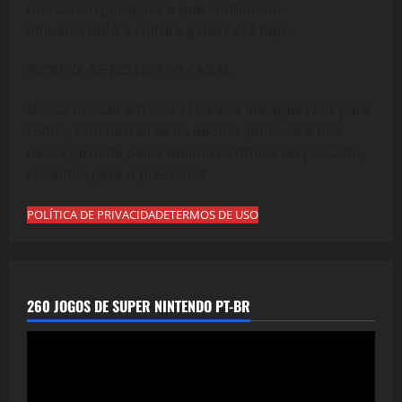
marcaram gerações e que continuam
influenciando a cultura gamer até hoje.
INCREVA-SE NO NOSSO CANAL
Nossa missão é trazer clássicos inesquecíveis para
todos, sem barreiras de idioma. Junte-se a nós
nessa jornada pelos melhores títulos do passado,
revividos para o presente!"
POLÍTICA DE PRIVACIDADE
TERMOS DE USO
260 JOGOS DE SUPER NINTENDO PT-BR