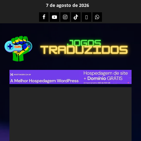
Skip
7 de agosto de 2026
to
Facebook
Youtube
Instagram
Tiktok
Twitch
Whatsapp
content