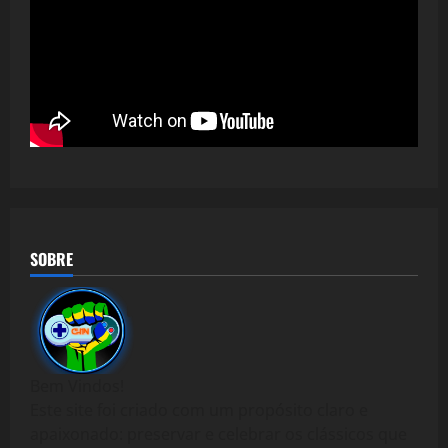
SOBRE
Bem Vindos!
Este site foi criado com um propósito claro e
apaixonado: preservar e celebrar os clássicos que