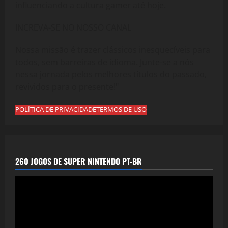
influenciando a cultura gamer até hoje.
INCREVA-SE NO NOSSO CANAL
Nossa missão é trazer clássicos inesquecíveis para
todos, sem barreiras de idioma. Junte-se a nós
nessa jornada pelos melhores títulos do passado,
revividos para o presente!"
POLÍTICA DE PRIVACIDADE
TERMOS DE USO
260 JOGOS DE SUPER NINTENDO PT-BR