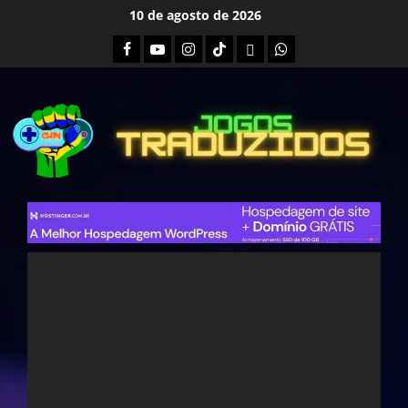
Skip
10 de agosto de 2026
to
Facebook
Youtube
Instagram
Tiktok
Twitch
Whatsapp
content