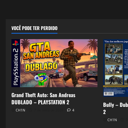
VOCÊ PODE TER PERDIDO
Grand Theft Auto: San Andreas
DUBLADO – PLAYSTATION 2
Bully – Dub
CH1N
7 de maio de 2026
4
2
CH1N
2