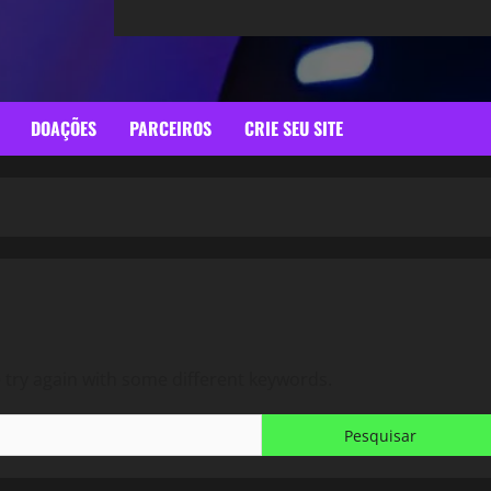
DOAÇÕES
PARCEIROS
CRIE SEU SITE
 try again with some different keywords.