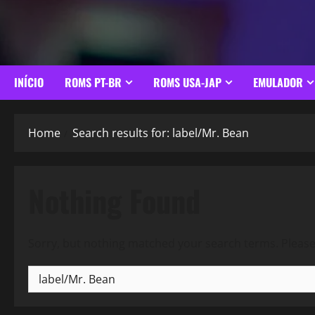
INÍCIO
ROMS PT-BR
ROMS USA-JAP
EMULADOR
Home
Search results for: label/Mr. Bean
Nothing Found
Sorry, but nothing matched your search terms. Please
Pesquisar
por: