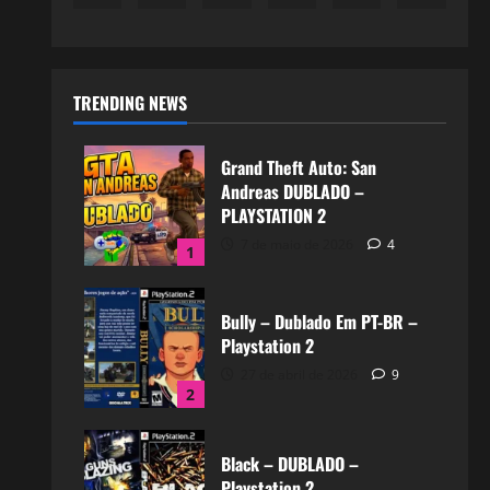
TRENDING NEWS
Grand Theft Auto: San
Andreas DUBLADO –
PLAYSTATION 2
7 de maio de 2026
4
1
Bully – Dublado Em PT-BR –
Playstation 2
27 de abril de 2026
9
2
Black – DUBLADO –
Playstation 2