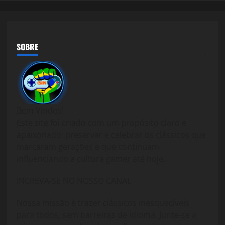
SOBRE
Bem Vindos!
Este site foi criado com um propósito claro e
apaixonado: preservar e celebrar os clássicos que
marcaram gerações e que continuam
influenciando a cultura gamer até hoje.
INCREVA-SE NO NOSSO CANAL
Nossa missão é trazer clássicos inesquecíveis
para todos, sem barreiras de idioma. Junte-se a