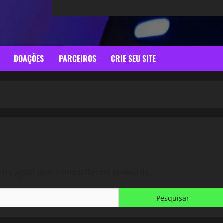
DOAÇÕES
PARCEIROS
CRIE SEU SITE
 try again with some different keywords.