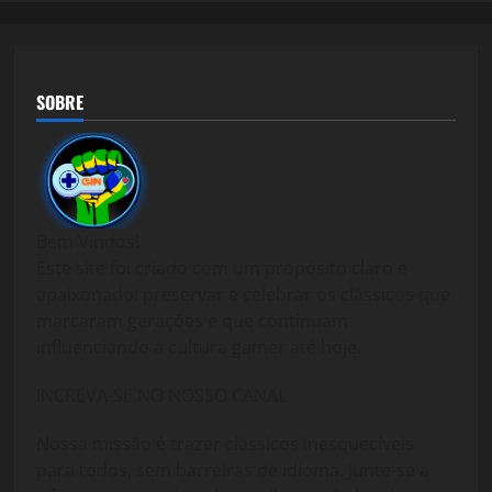
SOBRE
Bem Vindos!
Este site foi criado com um propósito claro e
apaixonado: preservar e celebrar os clássicos que
marcaram gerações e que continuam
influenciando a cultura gamer até hoje.
INCREVA-SE NO NOSSO CANAL
Nossa missão é trazer clássicos inesquecíveis
para todos, sem barreiras de idioma. Junte-se a