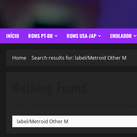
INÍCIO
ROMS PT-BR
ROMS USA-JAP
EMULADOR
Home
Search results for: label/Metroid Other M
Nothing Found
Sorry, but nothing matched your search terms. Please
Pesquisar
por: