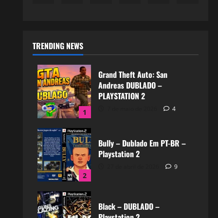
TRENDING NEWS
Grand Theft Auto: San
Andreas DUBLADO –
PLAYSTATION 2
7 de maio de 2026
4
1
Bully – Dublado Em PT-BR –
Playstation 2
27 de abril de 2026
9
2
Black – DUBLADO –
Playstation 2