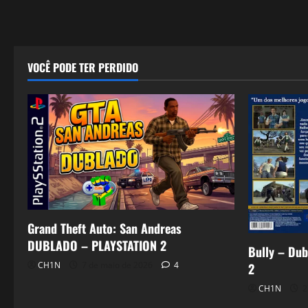
VOCÊ PODE TER PERDIDO
Grand Theft Auto: San Andreas
DUBLADO – PLAYSTATION 2
Bully – Dub
CH1N
7 de maio de 2026
4
2
CH1N
2