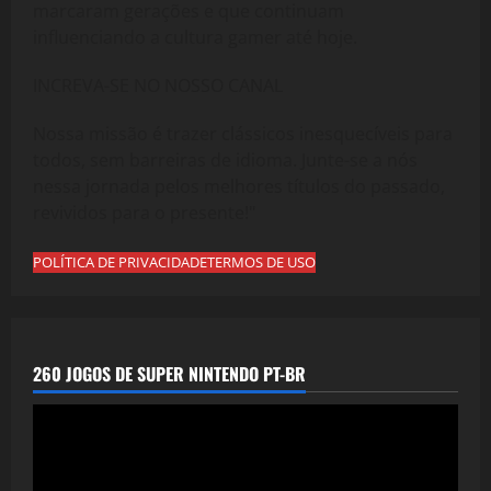
marcaram gerações e que continuam
influenciando a cultura gamer até hoje.
INCREVA-SE NO NOSSO CANAL
Nossa missão é trazer clássicos inesquecíveis para
todos, sem barreiras de idioma. Junte-se a nós
nessa jornada pelos melhores títulos do passado,
revividos para o presente!"
POLÍTICA DE PRIVACIDADE
TERMOS DE USO
260 JOGOS DE SUPER NINTENDO PT-BR