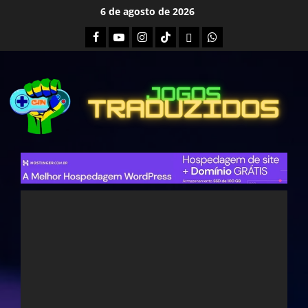
Skip
6 de agosto de 2026
to
Facebook
Youtube
Instagram
Tiktok
Twitch
Whatsapp
content