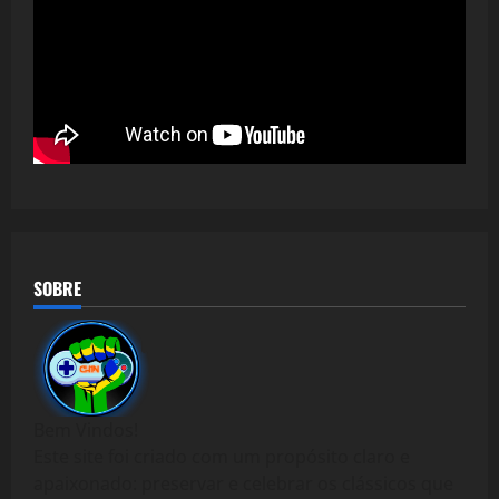
SOBRE
Bem Vindos!
Este site foi criado com um propósito claro e
apaixonado: preservar e celebrar os clássicos que