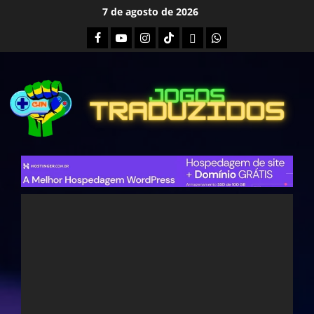
Skip
7 de agosto de 2026
to
Facebook
Youtube
Instagram
Tiktok
Twitch
Whatsapp
content