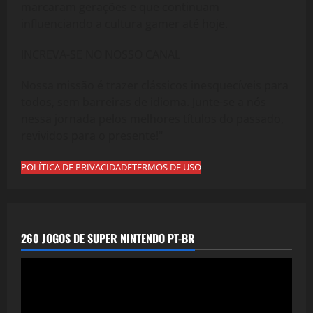
marcaram gerações e que continuam
influenciando a cultura gamer até hoje.
INCREVA-SE NO NOSSO CANAL
Nossa missão é trazer clássicos inesquecíveis para
todos, sem barreiras de idioma. Junte-se a nós
nessa jornada pelos melhores títulos do passado,
revividos para o presente!"
POLÍTICA DE PRIVACIDADE
TERMOS DE USO
260 JOGOS DE SUPER NINTENDO PT-BR