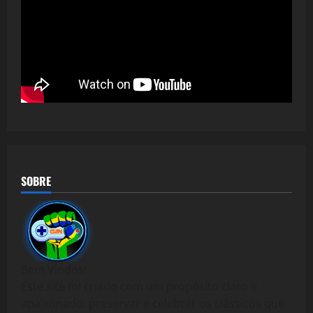
SOBRE
Bem Vindos!
Este site foi criado com um propósito claro e
apaixonado: preservar e celebrar os clássicos que