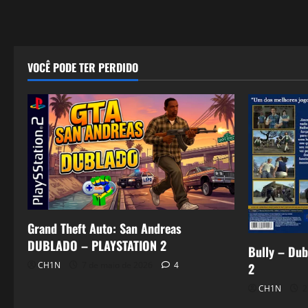
VOCÊ PODE TER PERDIDO
Grand Theft Auto: San Andreas
DUBLADO – PLAYSTATION 2
Bully – Dub
CH1N
7 de maio de 2026
4
2
CH1N
2