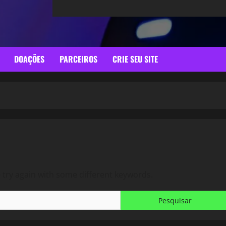
DOAÇÕES
PARCEIROS
CRIE SEU SITE
 try again with some different keywords.