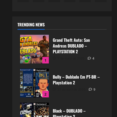
TRENDING NEWS
Grand Theft Auto: San
Andreas DUBLADO –
PLAYSTATION 2
7 de maio de 2026
4
1
Bully – Dublado Em PT-BR –
Playstation 2
27 de abril de 2026
9
2
Black – DUBLADO –
Playstation 2