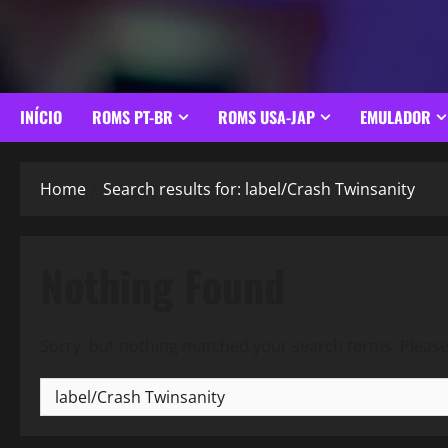
INÍCIO
ROMS PT-BR
ROMS USA-JAP
EMULADOR
Home
Search results for: label/Crash Twinsanity
Nothing Found
Sorry, but nothing matched your search terms. Please
Pesquisar
por: