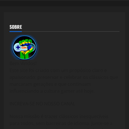
SOBRE
Bem Vindos!
Este site foi criado com um propósito claro e
apaixonado: preservar e celebrar os clássicos que
marcaram gerações e que continuam
influenciando a cultura gamer até hoje.
INCREVA-SE NO NOSSO CANAL
Nossa missão é trazer clássicos inesquecíveis
para todos, sem barreiras de idioma. Junte-se a