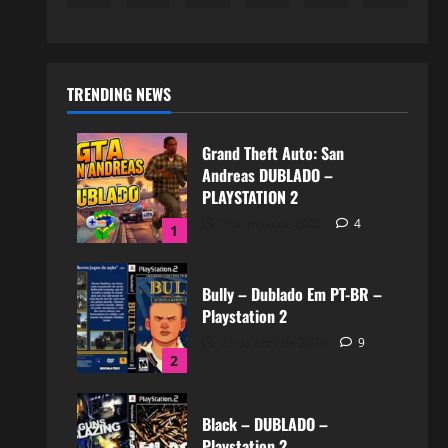
TRENDING NEWS
Grand Theft Auto: San
Andreas DUBLADO –
PLAYSTATION 2
7 de maio de 2026
4
1
Bully – Dublado Em PT-BR –
Playstation 2
27 de abril de 2026
9
2
Black – DUBLADO –
Playstation 2