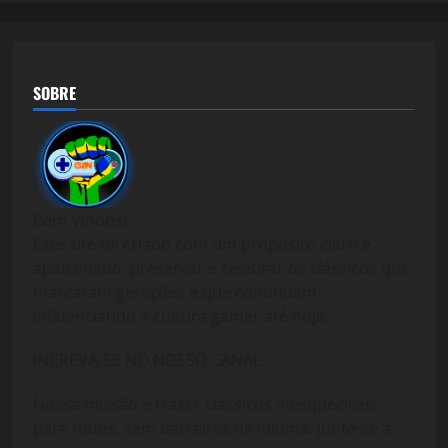
SOBRE
Bem Vindos!
Este site foi criado com um propósito claro e
apaixonado: preservar e celebrar os clássicos que
marcaram gerações e que continuam
influenciando a cultura gamer até hoje.
INCREVA-SE NO NOSSO CANAL
Nossa missão é trazer clássicos inesquecíveis
para todos, sem barreiras de idioma. Junte-se a