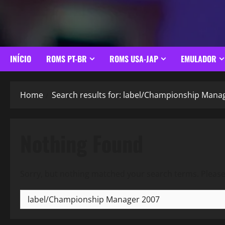
INÍCIO
ROMS PT-BR
ROMS USA-JAP
EMULADOR
Home
Search results for: label/Championship Mana
Nothing Found
Sorry, but nothing matched your search terms. Please
Pesquisar
por: