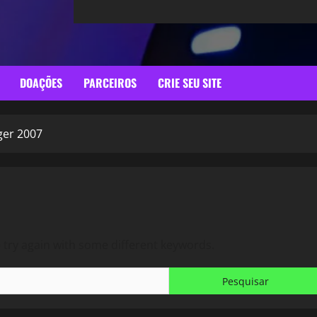
DOAÇÕES
PARCEIROS
CRIE SEU SITE
ger 2007
 try again with some different keywords.