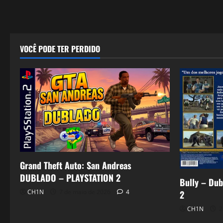
VOCÊ PODE TER PERDIDO
Grand Theft Auto: San Andreas
DUBLADO – PLAYSTATION 2
Bully – Dub
CH1N
7 de maio de 2026
4
2
CH1N
2