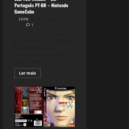
Português PT-BR – Nintendo
GameCube
CH1N
22 de novembro de
2025
1
O jogo Star Fox: Assault
para Nintendo GameCube
foi traduzido para
português do Brasil pela
equipe REVENGE...
Read
Ler mais
more
about
Star
Fox:
Assault
–
Em
Português
PT-
BR
–
Nintendo
GameCube