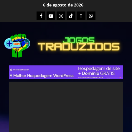
Skip
6 de agosto de 2026
to
Facebook
Youtube
Instagram
Tiktok
Twitch
Whatsapp
content