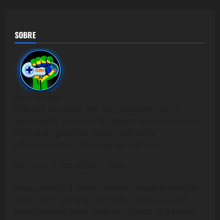
SOBRE
Bem Vindos!
Este site foi criado com um propósito claro e
apaixonado: preservar e celebrar os clássicos que
marcaram gerações e que continuam
influenciando a cultura gamer até hoje.
INCREVA-SE NO NOSSO CANAL
Nossa missão é trazer clássicos inesquecíveis para
todos, sem barreiras de idioma. Junte-se a nós
nessa jornada pelos melhores títulos do passado,