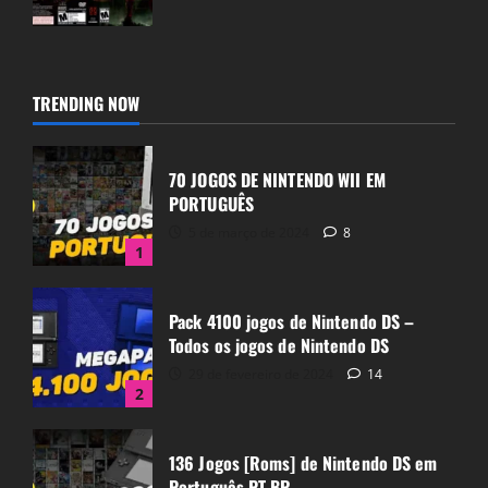
CH1N
18 de abril de 2022
1
TRENDING NOW
70 JOGOS DE NINTENDO WII EM
PORTUGUÊS
5 de março de 2024
8
1
Pack 4100 jogos de Nintendo DS –
Todos os jogos de Nintendo DS
29 de fevereiro de 2024
14
2
136 Jogos [Roms] de Nintendo DS em
Português PT-BR