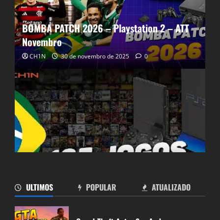
BOMBA PATCH 2026 – Playstation 2 – ATT
Novembro
CH1N
30 de novembro de 2025
0
185 JOGOS TRADUZIDOS (PLAYSTATION 2)
ULTIMOS
POPULAR
ATUALIZADO
CH1N
19 de novembro de 2023
25