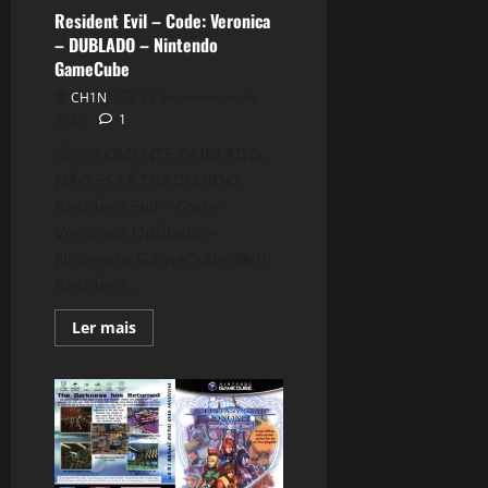
Resident Evil – Code: Veronica
– DUBLADO – Nintendo
GameCube
CH1N
22 de novembro de
2025
1
obs: SOMENTE DUBLADO,
NÃO ESTÁ TRADUZIDO
Resident Evil – Code:
Veronica Dublado –
Nintendo GameCube 🎮🧟‍♂️
Resident...
Read
Ler mais
more
about
Resident
Evil
–
Code:
Veronica
–
DUBLADO
–