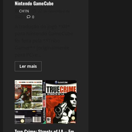
Nintendo GameCube
CH1N
22 de novembro de
2025
0
A tradução do jogo *XIII*
para Nintendo GameCube
foi feita pela **Tribo
Gamer** (originalmente
para PC) e...
Read
Ler mais
more
about
XIII
–
Em
Porutuguês
PT-
BR
–
Nintendo
GameCube
True Crime: Streets of LA – Em