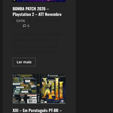
0
BOMBA PATCH 2026 –
Playstation 2 – ATT Novembro
CH1N
30 de novembro de
2025
0
“Fala galera, beleza? Hoje
eu trago pra vocês uma
novidade que vai deixar
qualquer fã de futebol...
Read
Ler mais
more
about
BOMBA
PATCH
2026
–
Playstation
2
–
ATT
Novembro
XIII – Em Porutuguês PT-BR –