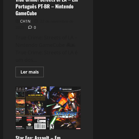
Português PT-BR – Nintendo
GameCube
CH1N
22 de novembro de
2025
0
True Crime: Streets of LA –
Nintendo GameCube 🚔🌆
True Crime: Streets of LA é
um dos...
Read
Ler mais
more
about
True
Crime:
Streets
of
LA
–
Em
Português
PT-
BR
–
Nintendo
GameCube
Star Fox: Assault – Em