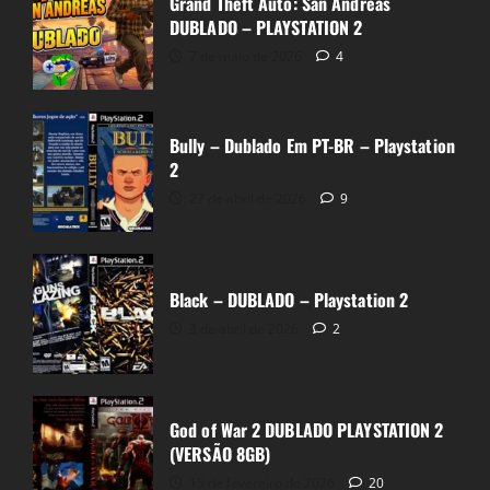
Grand Theft Auto: San Andreas
DUBLADO – PLAYSTATION 2
7 de maio de 2026
4
Bully – Dublado Em PT-BR – Playstation
2
1900 Jogos Super Nintendo (SNES)
27 de abril de 2026
9
CH1N
11 de setembro de 2022
1
Black – DUBLADO – Playstation 2
3 de abril de 2026
2
God of War 2 DUBLADO PLAYSTATION 2
(VERSÃO 8GB)
JOGOS TRADUZIDOS
15 de fevereiro de 2026
20