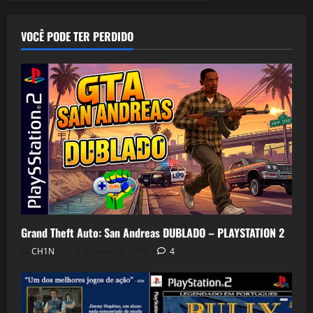
posts
–
Em
Português
PT-
VOCÊ PODE TER PERDIDO
BR
–
Nintendo
Gamecube
Grand Theft Auto: San Andreas DUBLADO – PLAYSTATION 2
CH1N
7 de maio de 2026
4