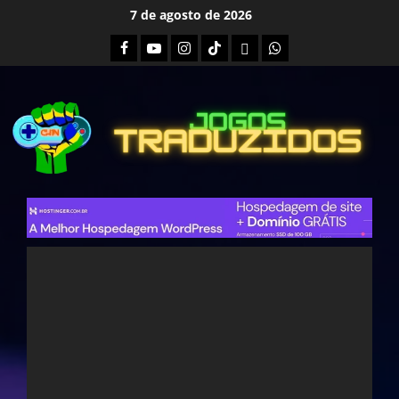
Skip
7 de agosto de 2026
to
Facebook
Youtube
Instagram
Tiktok
Twitch
Whatsapp
content