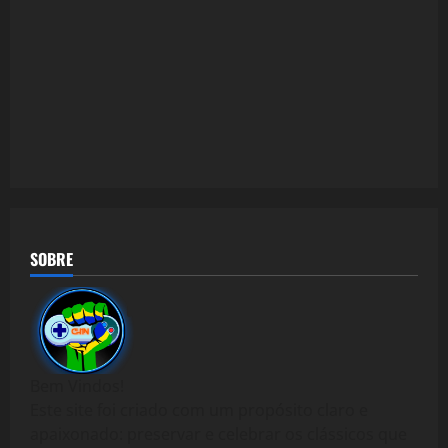
SOBRE
Bem Vindos!
Este site foi criado com um propósito claro e
apaixonado: preservar e celebrar os clássicos que