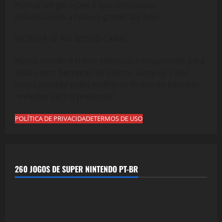
marcaram gerações e que continuam
influenciando a cultura gamer até hoje.
INCREVA-SE NO NOSSO CANAL
Nossa missão é trazer clássicos inesquecíveis para
todos, sem barreiras de idioma. Junte-se a nós
nessa jornada pelos melhores títulos do passado,
revividos para o presente!"
POLÍTICA DE PRIVACIDADE
TERMOS DE USO
260 JOGOS DE SUPER NINTENDO PT-BR