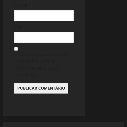
E-mail
*
Site
Salvar meus dados neste
navegador para a
próxima vez que eu
comentar.