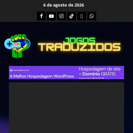
Skip
6 de agosto de 2026
to
Facebook
Youtube
Instagram
Tiktok
Twitch
Whatsapp
content