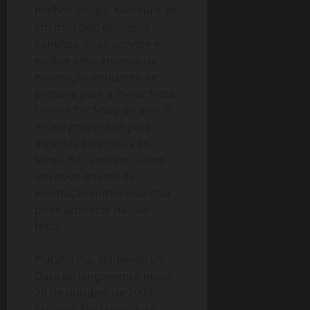
o
E
melhor amigo! Aventure-se
maio
n
R
em missões, entregue
de
2
S
2026
convites, sirva sorvete e
–
Ã
estilize seus animais de
4
A
O
estimação enquanto se
T
8
prepara para a maior festa
T
G
Littlest Pet Shop do ano. E
N
B
esteja preparado para
o
)
algumas surpresas ao
v
longo do caminho, como
e
15
m
um novo animal de
de
b
estimação misterioso que
fevereiro
r
de
pode aparecer na sua
2026
o
festa!
20
30
Plataforma: Nintendo DS
de
Data de lançamento inicial:
novembro
20 de outubro de 2009
de
Estúdio: Electronic Arts
2025