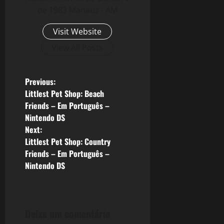
de 1983 Manaus - AM
Visit Website
View All Posts
P
Previous:
Littlest Pet Shop: Beach
o
Friends – Em Português –
Nintendo DS
s
Next:
Littlest Pet Shop: Country
t
Friends – Em Português –
n
Nintendo DS
a
v
Deixe um comentário