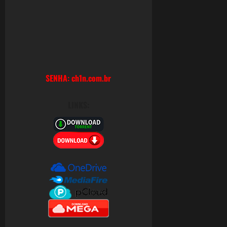
de
2025
0
SENHA: ch1n.com.br
LINKS: