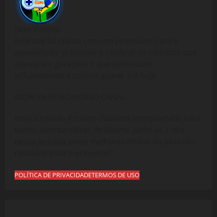
Bem Vindos!
Este site foi criado com um propósito claro e
apaixonado: preservar e celebrar os clássicos que
marcaram gerações e que continuam
influenciando a cultura gamer até hoje.
INCREVA-SE NO NOSSO CANAL
Nossa missão é trazer clássicos inesquecíveis para
todos, sem barreiras de idioma. Junte-se a nós
nessa jornada pelos melhores títulos do passado,
revividos para o presente!"
POLÍTICA DE PRIVACIDADE
TERMOS DE USO