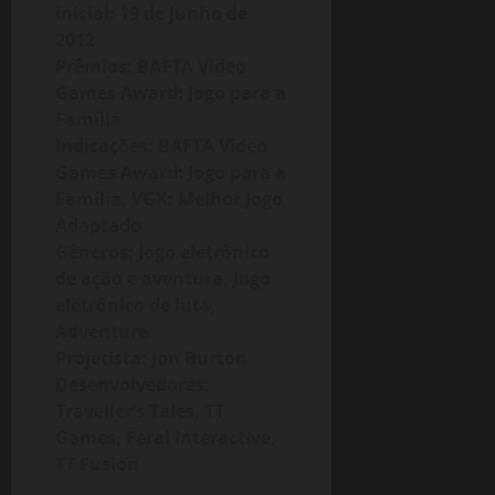
7
inicial: 19 de junho de
i
V
de
2012
o
E
maio
n
Prêmios: BAFTA Video
R
de
2
S
Games Award: Jogo para a
2026
–
Ã
Família
4
A
O
Indicações: BAFTA Video
T
8
Games Award: Jogo para a
T
G
Família, VGX: Melhor Jogo
N
B
Adaptado
o
)
Gêneros: Jogo eletrônico
v
de ação e aventura, Jogo
e
15
eletrônico de luta,
m
de
Adventure
b
fevereiro
r
Projetista: Jon Burton
de
2026
o
Desenvolvedores:
Traveller’s Tales, TT
20
30
Games, Feral Interactive,
de
TT Fusion
novembro