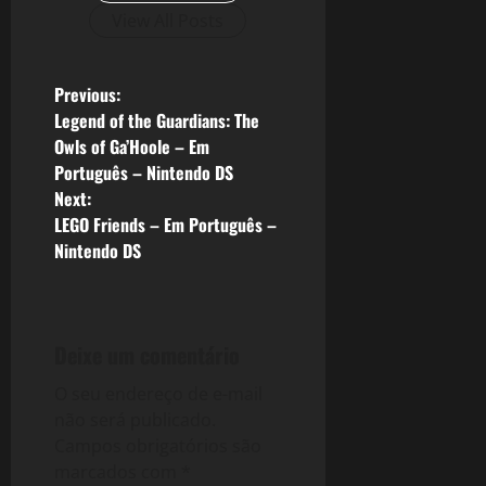
View All Posts
P
Previous:
Legend of the Guardians: The
o
Owls of Ga’Hoole – Em
Português – Nintendo DS
s
Next:
LEGO Friends – Em Português –
t
Nintendo DS
n
a
Deixe um comentário
v
O seu endereço de e-mail
i
não será publicado.
Campos obrigatórios são
g
marcados com
*