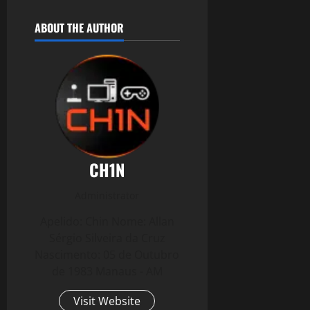
ABOUT THE AUTHOR
CH1N
Administrator
Apelido: Chin Nome: Allan
Sérgio Silveira da Cruz
Nascimento: 05 de Outubro
de 1983 Manaus - AM
Visit Website