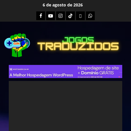
Skip
6 de agosto de 2026
to
Facebook
Youtube
Instagram
Tiktok
Twitch
Whatsapp
content