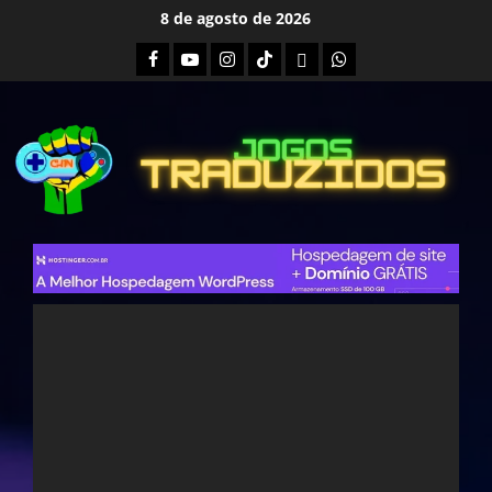
Skip
8 de agosto de 2026
to
Facebook
Youtube
Instagram
Tiktok
Twitch
Whatsapp
content