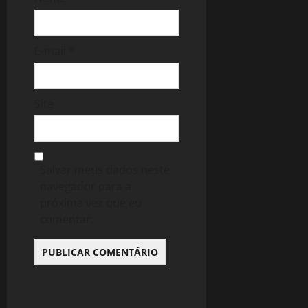
E-mail
*
Site
Salvar meus dados neste
navegador para a
próxima vez que eu
comentar.