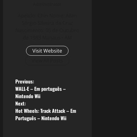
Administrator
Apelido: Chin Nome: Allan
Sérgio Silveira da Cruz
Nascimento: 05 de Outubro
de 1983 Manaus - AM
Visit Website
View All Posts
P
Previous:
WALL-E – Em português –
o
Nintendo Wii
Next:
s
Hot Wheels: Track Attack – Em
Português – Nintendo Wii
t
n