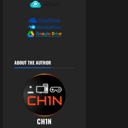
de
2025
0
ABOUT THE AUTHOR
CH1N