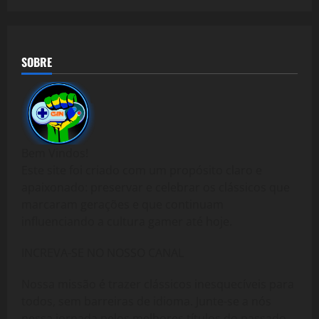
SOBRE
Bem Vindos!
Este site foi criado com um propósito claro e
apaixonado: preservar e celebrar os clássicos que
marcaram gerações e que continuam
influenciando a cultura gamer até hoje.
INCREVA-SE NO NOSSO CANAL
Nossa missão é trazer clássicos inesquecíveis para
todos, sem barreiras de idioma. Junte-se a nós
nessa jornada pelos melhores títulos do passado,