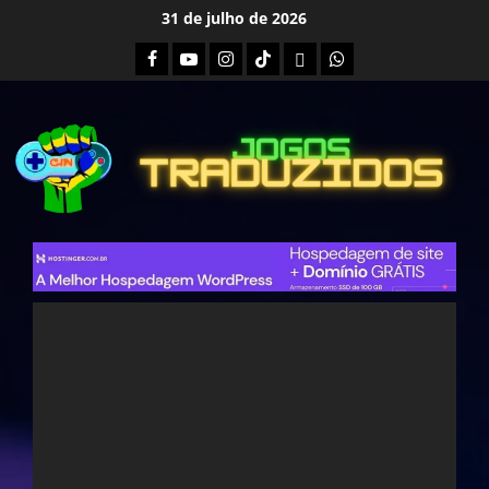
Skip
31 de julho de 2026
to
Facebook
Youtube
Instagram
Tiktok
Twitch
Whatsapp
content