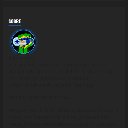
SOBRE
Bem Vindos!
Este site foi criado com um propósito claro e
apaixonado: preservar e celebrar os clássicos que
marcaram gerações e que continuam
influenciando a cultura gamer até hoje.
INCREVA-SE NO NOSSO CANAL
Nossa missão é trazer clássicos inesquecíveis para
todos, sem barreiras de idioma. Junte-se a nós
nessa jornada pelos melhores títulos do passado,