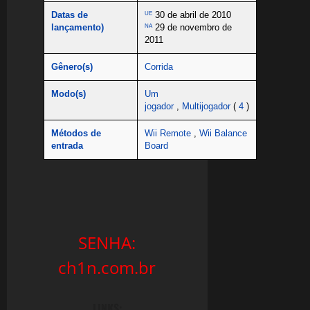
Datas de
30 de abril de 2010
UE
lançamento)
29 de novembro de
NA
2011
Gênero(s)
Corrida
Modo(s)
Um
jogador
,
Multijogador
(
4
)
Métodos de
Wii Remote
,
Wii Balance
entrada
Board
SENHA:
ch1n.com.br
LINKS: