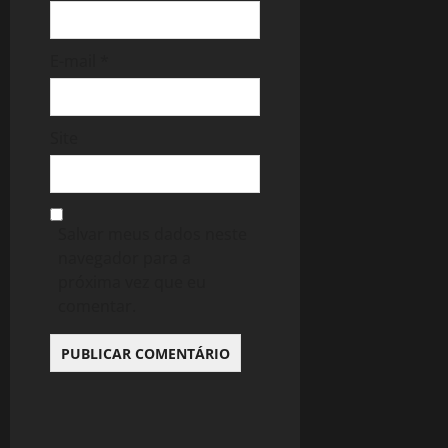
E-mail
*
Site
Salvar meus dados neste
navegador para a
próxima vez que eu
comentar.