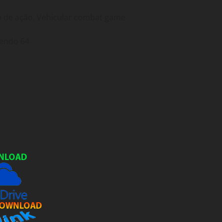
co de ação, Vehicular combat game
tendo 64