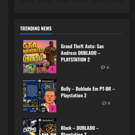
TRENDING NEWS
Grand Theft Auto: San
Andreas DUBLADO –
PLAYSTATION 2
7 de maio de 2026
4
1
Bully – Dublado Em PT-BR –
Playstation 2
27 de abril de 2026
9
2
Black – DUBLADO –
Playstation 2