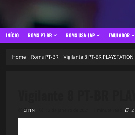
INÍCIO
ROMS PT-BR
ROMS USA-JAP
EMULADOR
Home
Roms PT-BR
Vigilante 8 PT-BR PLAYSTATION
Vigilante 8 PT-BR PLA
CH1N
12 de janeiro de 2021
1 minute read
2