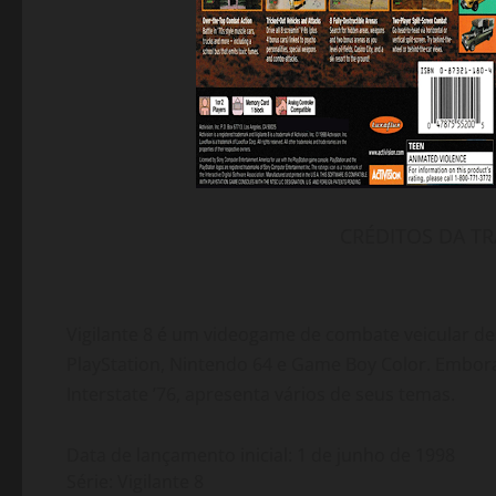
CRÉDITOS DA T
Vigilante 8 é um videogame de combate veicular des
PlayStation, Nintendo 64 e Game Boy Color. Embor
Interstate ’76, apresenta vários de seus temas.
Data de lançamento inicial: 1 de junho de 1998
Série: Vigilante 8