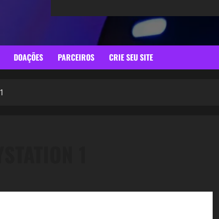
DOAÇÕES
PARCEIROS
CRIE SEU SITE
 1
YSTATION 1