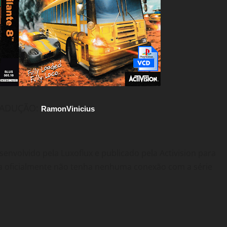
RADUÇÃO:
RamonVinicius
envolvido pela Luxoflux e publicado pela Activision para
a oficialmente não tenha nenhuma conexão com a série