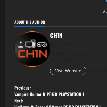
ABOUT THE AUTHOR
CH1N
Administrator
Apelido: Chin Nome: Allan S
de 1983 Manaus - AM
Visit Website
View Al
P
Previous:
Vampire Hunter D PT-BR PLAYSTATION 1
o
Next: