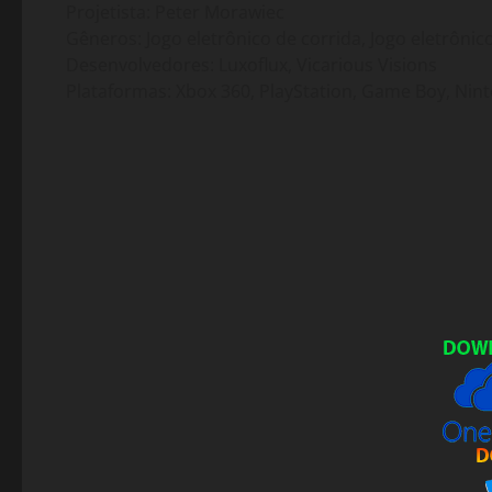
Projetista: Peter Morawiec
Gêneros: Jogo eletrônico de corrida, Jogo eletrôni
Desenvolvedores: Luxoflux, Vicarious Visions
Plataformas: Xbox 360, PlayStation, Game Boy, Nin