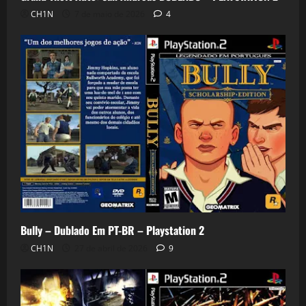
CH1N
7 de maio de 2026
4
Bully – Dublado Em PT-BR – Playstation 2
CH1N
27 de abril de 2026
9