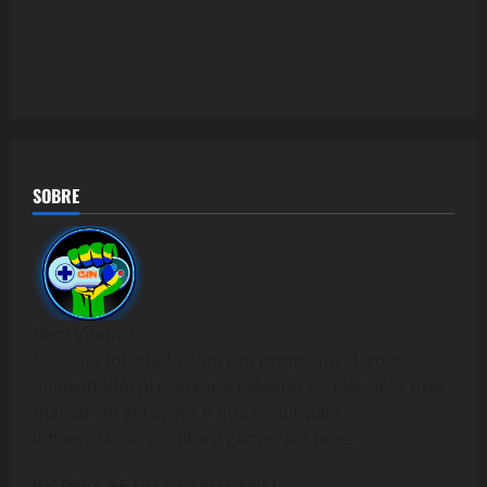
SOBRE
Bem Vindos!
Este site foi criado com um propósito claro e
apaixonado: preservar e celebrar os clássicos que
marcaram gerações e que continuam
influenciando a cultura gamer até hoje.
INCREVA-SE NO NOSSO CANAL