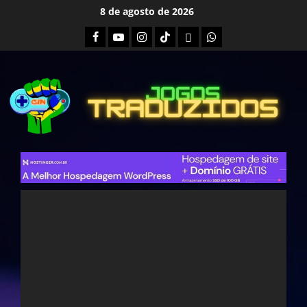
Skip
8 de agosto de 2026
to
Facebook
Youtube
Instagram
Tiktok
Twitch
Whatsapp
content