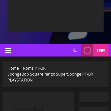
LIVE!
Primary
Menu
Home
Roms PT-BR
SpongeBob SquarePants: SuperSponge PT-BR
PLAYSTATION 1
SpongeBob