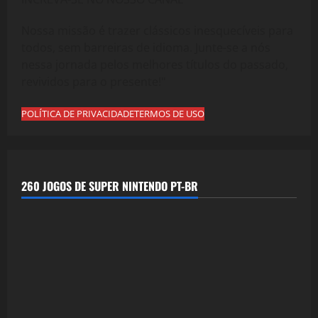
Nossa missão é trazer clássicos inesquecíveis para
todos, sem barreiras de idioma. Junte-se a nós
nessa jornada pelos melhores títulos do passado,
revividos para o presente!"
POLÍTICA DE PRIVACIDADE
TERMOS DE USO
260 JOGOS DE SUPER NINTENDO PT-BR