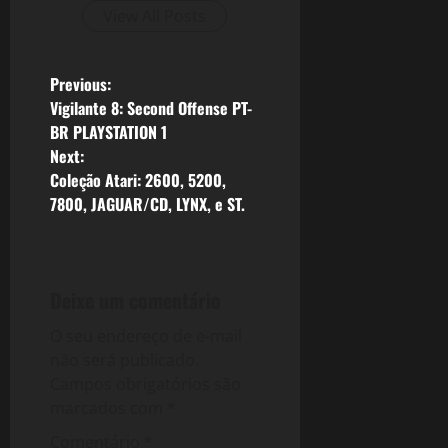
View All Posts
P
Previous:
Vigilante 8: Second Offense PT-
o
BR PLAYSTATION 1
Next:
s
Coleção Atari: 2600, 5200,
7800, JAGUAR/CD, LYNX, e ST.
t
n
a
Deixe um comentário
v
O seu endereço de e-mail
não será publicado.
i
Campos obrigatórios são
marcados com
*
g
Comentário
*