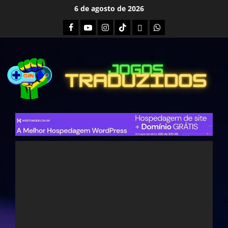
Skip
6 de agosto de 2026
to
Facebook
Youtube
Instagram
Tiktok
Twitch
Whatsapp
content