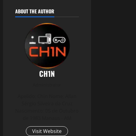
ABOUT THE AUTHOR
CH1N
Administrator
Apelido: Chin Nome: Allan
Sérgio Silveira da Cruz
Nascimento: 05 de Outubro
de 1983 Manaus - AM
Visit Website