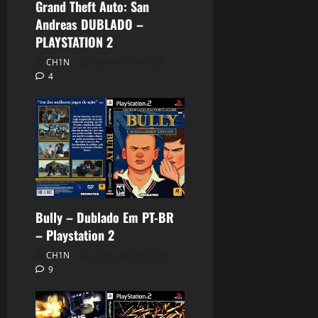
Grand Theft Auto: San
Andreas DUBLADO –
PLAYSTATION 2
CH1N
7 de maio de 2026
4
Bully – Dublado Em PT-BR
– Playstation 2
CH1N
27 de abril de 2026
9