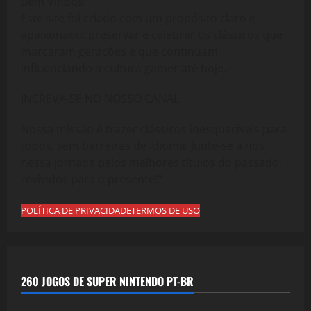
Bem Vindos!
Este site foi criado com um propósito claro e
apaixonado: preservar e celebrar os clássicos que
marcaram gerações e que continuam
influenciando a cultura gamer até hoje.
INCREVA-SE NO NOSSO CANAL
Nossa missão é trazer clássicos inesquecíveis para
todos, sem barreiras de idioma. Junte-se a nós
nessa jornada pelos melhores títulos do passado,
revividos para o presente!"
POLÍTICA DE PRIVACIDADE
TERMOS DE USO
260 JOGOS DE SUPER NINTENDO PT-BR