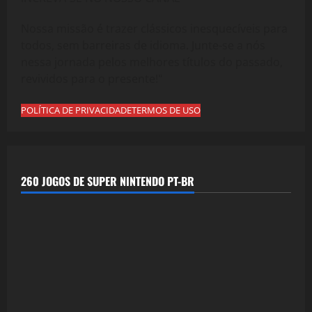
Nossa missão é trazer clássicos inesquecíveis para
todos, sem barreiras de idioma. Junte-se a nós
nessa jornada pelos melhores títulos do passado,
revividos para o presente!"
POLÍTICA DE PRIVACIDADE
TERMOS DE USO
260 JOGOS DE SUPER NINTENDO PT-BR