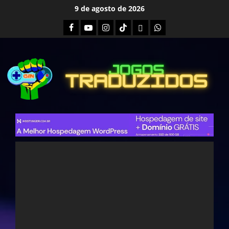
Skip
9 de agosto de 2026
to
Facebook
Youtube
Instagram
Tiktok
Twitch
Whatsapp
content