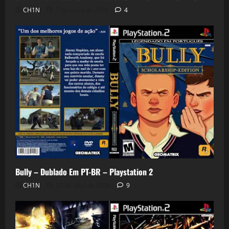
CH1N
7 de maio de 2026
4
Bully – Dublado Em PT-BR – Playstation 2
CH1N
27 de abril de 2026
9