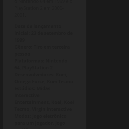
o Nintendo 64 em 1999 e o
n
R
de
PlayStation 2 em 2000-
2
S
2026
2001.
–
Ã
4
A
O
Data de lançamento
T
8
inicial: 23 de setembro de
T
G
1999
N
B
Gênero: Tiro em terceira
o
)
v
pessoa
e
Plataformas: Nintendo
15
m
64, PlayStation 2
de
b
fevereiro
Desenvolvedores: Koei,
r
de
Omega Force, Koei Tecmo
2026
o
Estúdios: Midas
Interactive
20
30
Entertainment, Koei, Koei
de
Tecmo, Virgin Interactive
novembro
Modos: Jogo eletrônico
de
2025
para um jogador, Jogo