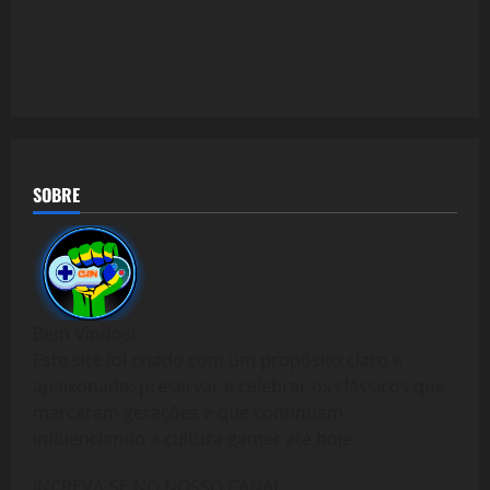
SOBRE
Bem Vindos!
Este site foi criado com um propósito claro e
apaixonado: preservar e celebrar os clássicos que
marcaram gerações e que continuam
influenciando a cultura gamer até hoje.
INCREVA-SE NO NOSSO CANAL