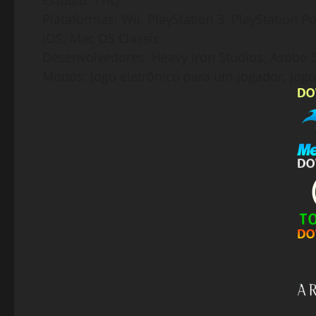
Estúdio: THQ
Plataformas: Wii, PlayStation 3, PlayStation 
iOS, Mac OS Classic
Desenvolvedores: Heavy Iron Studios, Asobo St
Modos: Jogo eletrônico para um jogador, Jogo