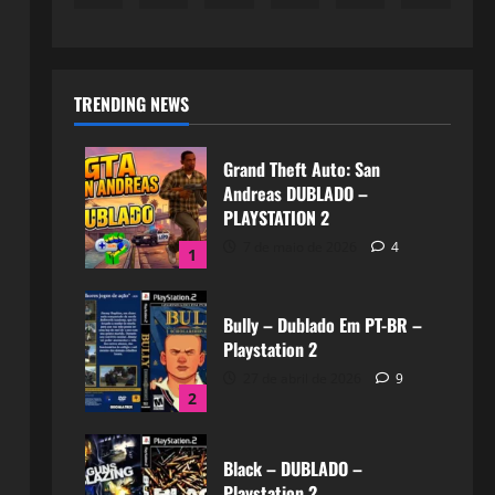
TRENDING NEWS
Grand Theft Auto: San
Andreas DUBLADO –
PLAYSTATION 2
7 de maio de 2026
4
1
Bully – Dublado Em PT-BR –
Playstation 2
27 de abril de 2026
9
2
Black – DUBLADO –
Playstation 2