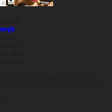
ponsável:
nergik
”
tatus:
tos: 100%
tos: 100%
eos: 100%
ar de mesmo nome, lançado em 26 de maio de
s Disney Interactive, Heavy Iron Studios e Pixar.
09