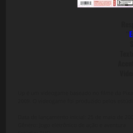
Res
“
E
S
Tex
Acen
Vid
Up é um videogame baseado no filme da Pix
2009. O videogame foi produzido pelos estúdio
Data de lançamento inicial: 25 de maio de 20
Gênero: Jogo eletrônico de ação e aventura