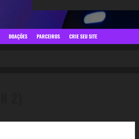
DOAÇÕES
PARCEIROS
CRIE SEU SITE
N 2)