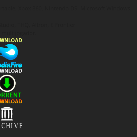
Portable, Xbox 360, Nintendo DS, Microsoft Windows,
udio, THQ, Altron, E Frontier
 multijogador.