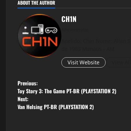
ABOUT THE AUTHOR
CH1N
Administrator
Apelido: Chin Nome: Allan S
de 1983 Manaus - AM
Visit Website
View Al
P
Previous:
Toy Story 3: The Game PT-BR (PLAYSTATION 2)
o
Next:
s
Van Helsing PT-BR (PLAYSTATION 2)
t