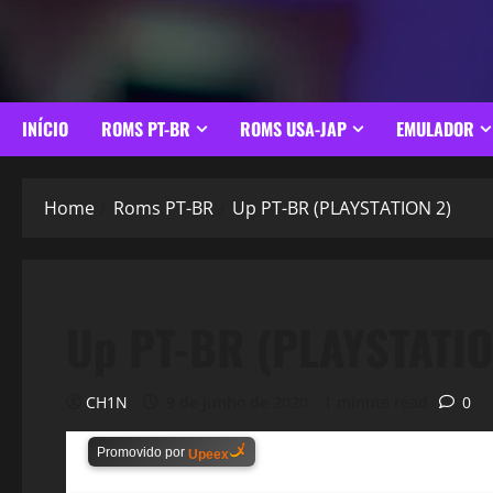
INÍCIO
ROMS PT-BR
ROMS USA-JAP
EMULADOR
Home
Roms PT-BR
Up PT-BR (PLAYSTATION 2)
Up PT-BR (PLAYSTATIO
CH1N
9 de junho de 2020
1 minute read
0