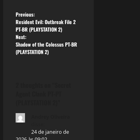
P
Previous:
Resident Evil: Outbreak File 2
o
PT-BR (PLAYSTATION 2)
Next:
s
Shadow of the Colossus PT-BR
(PLAYSTATION 2)
t
n
a
2 thoughts on “
Secret
v
Agent Clank PT-PT
(PLAYSTATION 2)
”
i
Andrey Oliveira
g
disse:
a
24 de janeiro de
2026 às 09:02