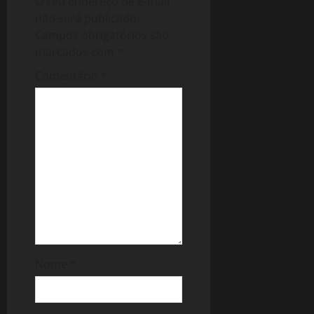
O seu endereço de e-mail
não será publicado.
Campos obrigatórios são
marcados com
*
Comentário
*
Nome
*