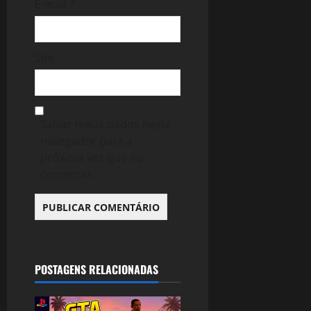
E-mail
*
Site
Salvar meus dados neste
navegador para a
próxima vez que eu
comentar.
POSTAGENS RELACIONADAS