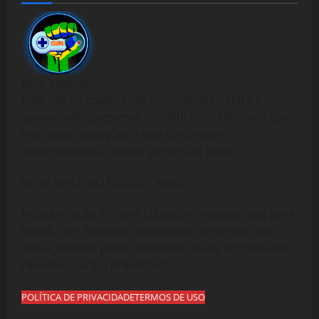
Bem Vindos!
Este site foi criado com um propósito claro e
apaixonado: preservar e celebrar os clássicos que
marcaram gerações e que continuam
influenciando a cultura gamer até hoje.
INCREVA-SE NO NOSSO CANAL
Nossa missão é trazer clássicos inesquecíveis para
todos, sem barreiras de idioma. Junte-se a nós
nessa jornada pelos melhores títulos do passado,
revividos para o presente!"
POLÍTICA DE PRIVACIDADE
TERMOS DE USO