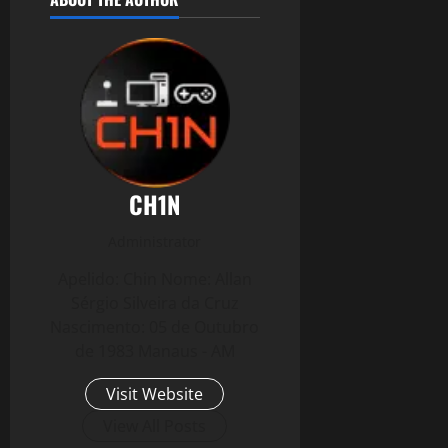
CH1N
Administrator
Apelido: Chin Nome: Allan
Sérgio Silveira da Cruz
Nascimento: 05 de Outubro
de 1983 Manaus - AM
Visit Website
View All Posts