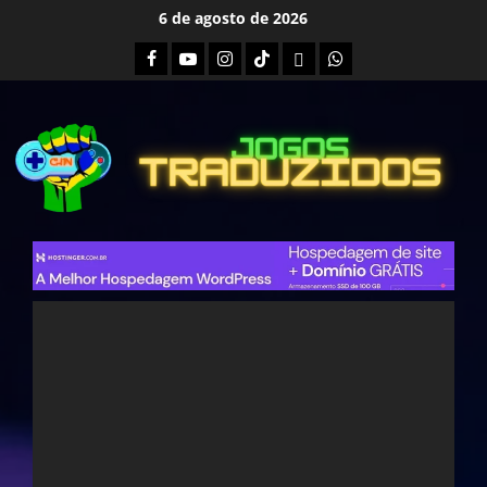
Skip
6 de agosto de 2026
to
Facebook
Youtube
Instagram
Tiktok
Twitch
Whatsapp
content