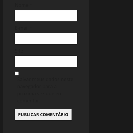
Nome
*
E-mail
*
Site
Salvar meus dados neste
navegador para a
próxima vez que eu
comentar.