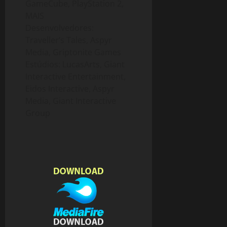
GameCube, PlayStation 2,
MAIS
Desenvolvedores:
Traveller’s Tales, Aspyr
Media, Griptonite Games
Estúdios: LucasArts, Giant
Interactive Entertainment,
Eidos Interactive, Aspyr
Media, Giant Interactive
Group