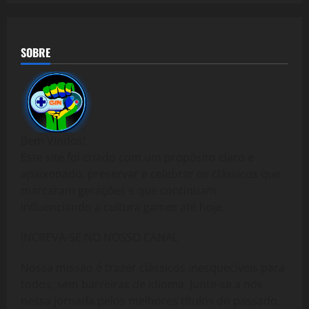
SOBRE
Bem Vindos!
Este site foi criado com um propósito claro e
apaixonado: preservar e celebrar os clássicos que
marcaram gerações e que continuam
influenciando a cultura gamer até hoje.
INCREVA-SE NO NOSSO CANAL
Nossa missão é trazer clássicos inesquecíveis para
todos, sem barreiras de idioma. Junte-se a nós
nessa jornada pelos melhores títulos do passado,