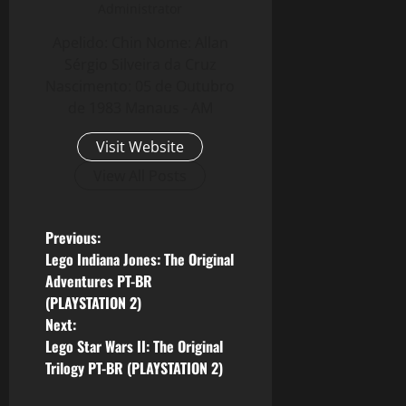
Administrator
Apelido: Chin Nome: Allan
Sérgio Silveira da Cruz
Nascimento: 05 de Outubro
de 1983 Manaus - AM
Visit Website
View All Posts
P
Previous:
Lego Indiana Jones: The Original
o
Adventures PT-BR
(PLAYSTATION 2)
s
Next:
Lego Star Wars II: The Original
t
Trilogy PT-BR (PLAYSTATION 2)
n