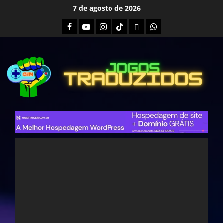
Skip
7 de agosto de 2026
to
Facebook
Youtube
Instagram
Tiktok
Twitch
Whatsapp
content