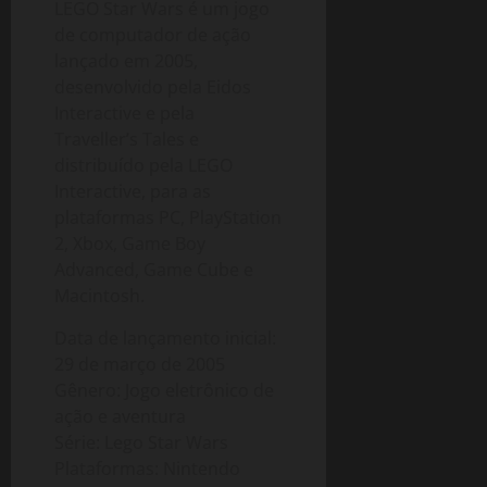
LEGO Star Wars é um jogo
0
de computador de ação
lançado em 2005,
desenvolvido pela Eidos
Interactive e pela
Traveller’s Tales e
distribuído pela LEGO
Interactive, para as
plataformas PC, PlayStation
2, Xbox, Game Boy
Advanced, Game Cube e
Macintosh.
Data de lançamento inicial:
29 de março de 2005
Gênero: Jogo eletrônico de
ação e aventura
Série: Lego Star Wars
Plataformas: Nintendo