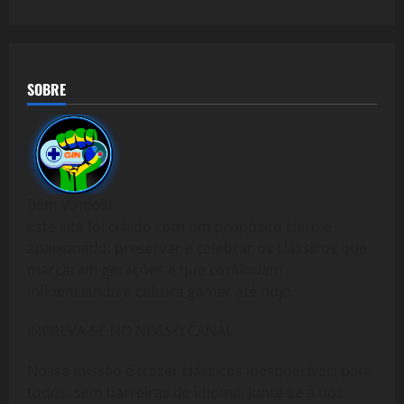
SOBRE
Bem Vindos!
Este site foi criado com um propósito claro e
apaixonado: preservar e celebrar os clássicos que
marcaram gerações e que continuam
influenciando a cultura gamer até hoje.
INCREVA-SE NO NOSSO CANAL
Nossa missão é trazer clássicos inesquecíveis para
todos, sem barreiras de idioma. Junte-se a nós