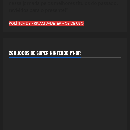
nessa jornada pelos melhores títulos do passado,
revividos para o presente!"
POLÍTICA DE PRIVACIDADE
TERMOS DE USO
260 JOGOS DE SUPER NINTENDO PT-BR