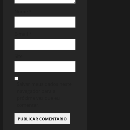
Nome
*
E-mail
*
Site
Salvar meus dados neste
navegador para a
próxima vez que eu
comentar.