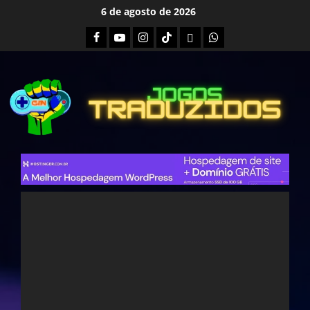
Skip
6 de agosto de 2026
to
Facebook
Youtube
Instagram
Tiktok
Twitch
Whatsapp
content