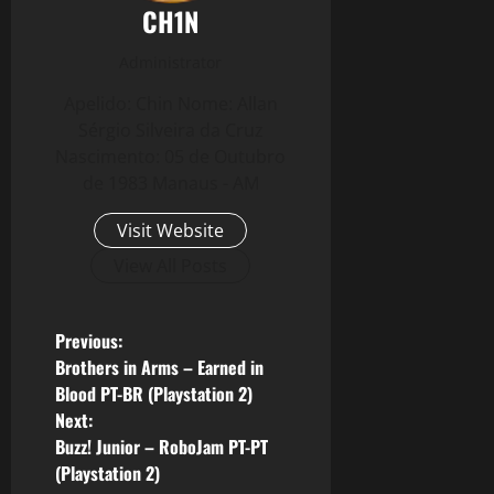
CH1N
Administrator
Apelido: Chin Nome: Allan
Sérgio Silveira da Cruz
Nascimento: 05 de Outubro
de 1983 Manaus - AM
Visit Website
View All Posts
P
Previous:
Brothers in Arms – Earned in
o
Blood PT-BR (Playstation 2)
Next:
s
Buzz! Junior – RoboJam PT-PT
(Playstation 2)
t