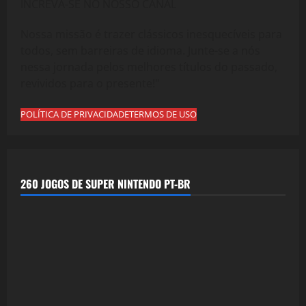
INCREVA-SE NO NOSSO CANAL
Nossa missão é trazer clássicos inesquecíveis para
todos, sem barreiras de idioma. Junte-se a nós
nessa jornada pelos melhores títulos do passado,
revividos para o presente!"
POLÍTICA DE PRIVACIDADE
TERMOS DE USO
260 JOGOS DE SUPER NINTENDO PT-BR