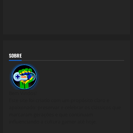
SOBRE
Bem Vindos!
Este site foi criado com um propósito claro e
apaixonado: preservar e celebrar os clássicos que
marcaram gerações e que continuam
influenciando a cultura gamer até hoje.