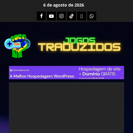
Skip
6 de agosto de 2026
to
Facebook
Youtube
Instagram
Tiktok
Twitch
Whatsapp
content