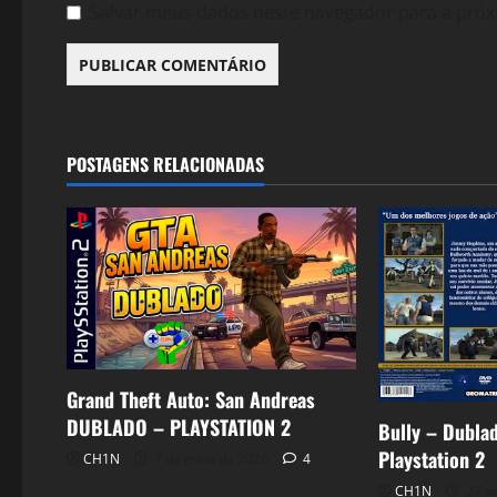
Salvar meus dados neste navegador para a próx
POSTAGENS RELACIONADAS
Grand Theft Auto: San Andreas
DUBLADO – PLAYSTATION 2
Bully – Dubla
Playstation 2
CH1N
7 de maio de 2026
4
CH1N
27 de