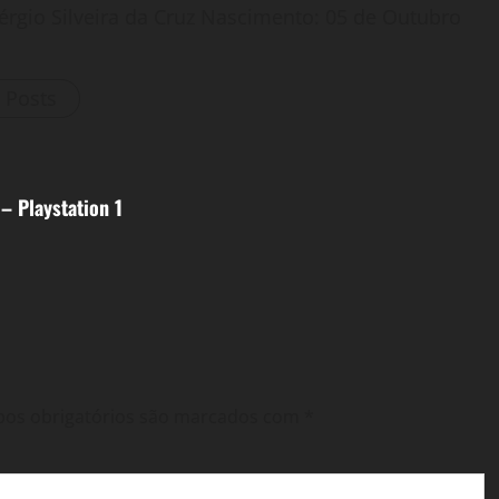
érgio Silveira da Cruz Nascimento: 05 de Outubro
l Posts
– Playstation 1
os obrigatórios são marcados com
*