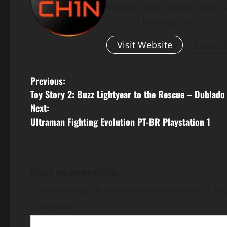
Apelido: Chin Nome: Allan S
de 1983 Manaus - AM
Visit Website
View Al
P
Previous:
Toy Story 2: Buzz Lightyear to the Rescue – Dublado 
o
Next:
s
Ultraman Fighting Evolution PT-BR Playstation 1
t
n
Deixe um comentário
a
O seu endereço de e-mail não será publicado.
Camp
v
Comentário
*