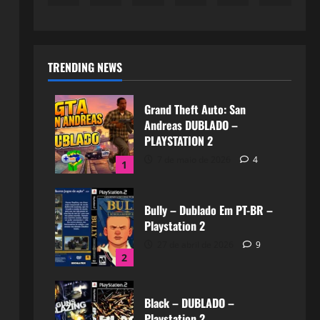
TRENDING NEWS
Grand Theft Auto: San
Andreas DUBLADO –
PLAYSTATION 2
7 de maio de 2026
4
1
Bully – Dublado Em PT-BR –
Playstation 2
27 de abril de 2026
9
2
Black – DUBLADO –
Playstation 2