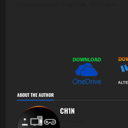
Desenvolvedores: SingleTrac, 989 Studios.
ABOUT THE AUTHOR
CH1N
Administrator