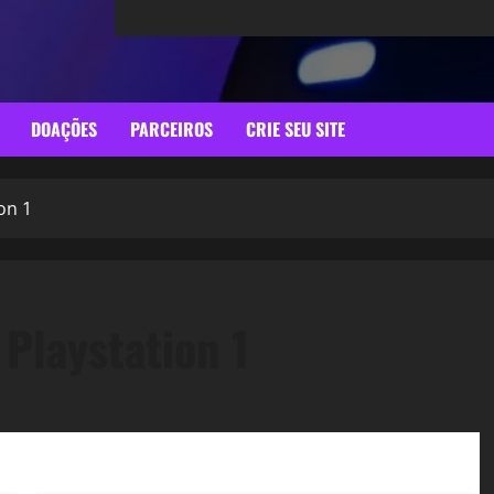
DOAÇÕES
PARCEIROS
CRIE SEU SITE
on 1
Playstation 1