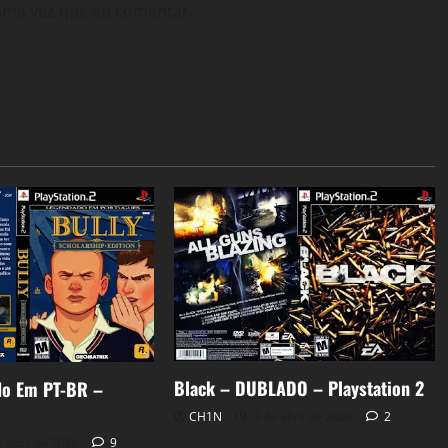
ima vez que eu comentar.
Black – DUBLADO – Playstation 2
do Em PT-BR –
CH1N
3 de abril de 2026
2
 abril de 2026
9