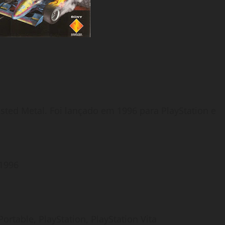
sted Metal. Foi lançado em 1996 para PlayStation e
 1996
rtable, PlayStation, PlayStation Vita