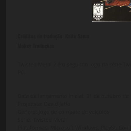
Créditos da tradução: Kaito Sama
Mokey Traduções
Twisted Metal 2 é o segundo jogo da série Twi
PC.
Data de lançamento inicial: 31 de outubro de
Projetista: David Jaffe
Gênero: Jogo de combate de veículos
Série: Twisted Metal
Plataformas: Microsoft Windows, PlayStation Po