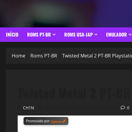
INÍCIO
ROMS PT-BR
ROMS USA-JAP
EMULADOR
Home
Roms PT-BR
Twisted Metal 2 PT-BR Playstati
Twisted Metal 2 PT-BR 
CH1N
28 de março de 2020
1 minute read
0