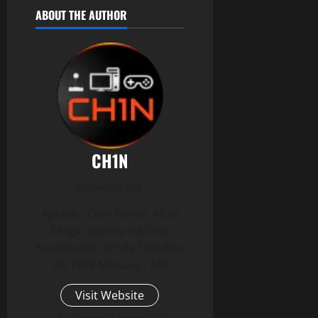
ABOUT THE AUTHOR
CH1N
Administrator
Apelido: Chin Nome: Allan
Sérgio Silveira da Cruz
Nascimento: 05 de Outubro
de 1983 Manaus - AM
Visit Website
View All Posts