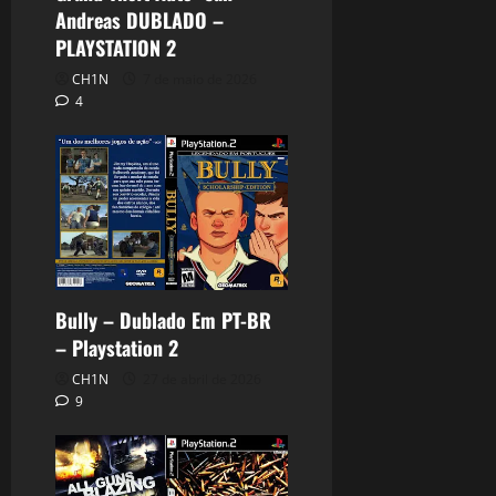
Andreas DUBLADO –
PLAYSTATION 2
CH1N
7 de maio de 2026
4
Bully – Dublado Em PT-BR
– Playstation 2
CH1N
27 de abril de 2026
9