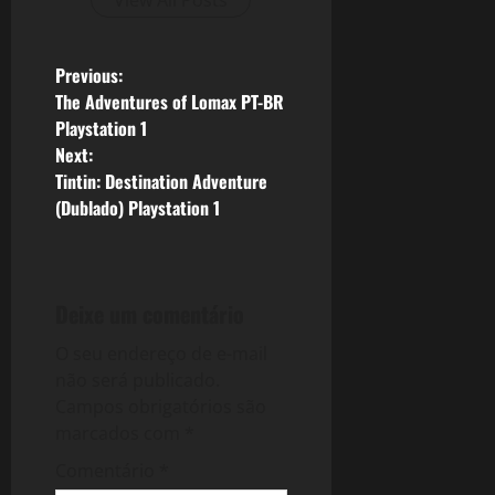
P
Previous:
The Adventures of Lomax PT-BR
o
Playstation 1
Next:
s
Tintin: Destination Adventure
(Dublado) Playstation 1
t
n
a
Deixe um comentário
v
O seu endereço de e-mail
não será publicado.
i
Campos obrigatórios são
marcados com
*
g
Comentário
*