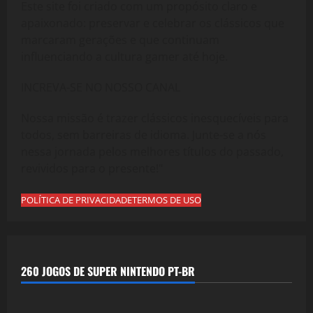
Este site foi criado com um propósito claro e
apaixonado: preservar e celebrar os clássicos que
marcaram gerações e que continuam
influenciando a cultura gamer até hoje.
INCREVA-SE NO NOSSO CANAL
Nossa missão é trazer clássicos inesquecíveis para
todos, sem barreiras de idioma. Junte-se a nós
nessa jornada pelos melhores títulos do passado,
revividos para o presente!"
POLÍTICA DE PRIVACIDADE
TERMOS DE USO
260 JOGOS DE SUPER NINTENDO PT-BR