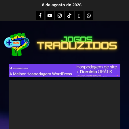
Skip
8 de agosto de 2026
to
Facebook
Youtube
Instagram
Tiktok
Twitch
Whatsapp
content