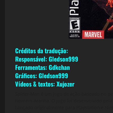
Créditos da tradução:
Responsável: Gledson999
Ferramentas: Gdkchan
Gráficos: Gledson999
Vídeos & textos: Xujozer
Spider-Man é um jogo de ação baseado no p
Homem-Aranha. O jogo foi desenvolvido pela 
Lançado originalmente para Playstation e Ni