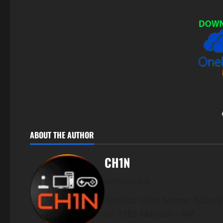
ABOUT THE AUTHOR
CH1N
Administrator
Apelido: Chin Nome: Allan S
de 1983 Manaus - AM