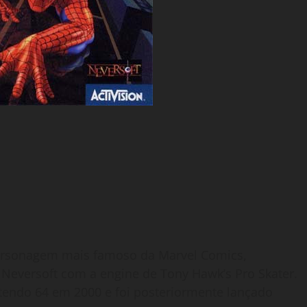
ersonagem mais famoso da Marvel Comics,
Neversoft com a engine de Tony Hawk’s Pro Skater.
ntendo 64 em 2000 e foi posteriormente lançado