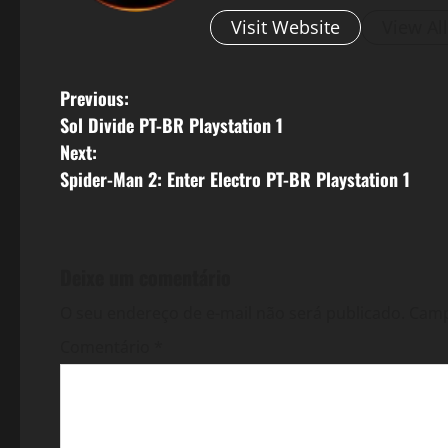
Visit Website
View Al
P
Previous:
Sol Divide PT-BR Playstation 1
o
Next:
s
Spider-Man 2: Enter Electro PT-BR Playstation 1
t
n
Deixe um comentário
a
O seu endereço de e-mail não será publicado.
Camp
v
Comentário
*
i
g