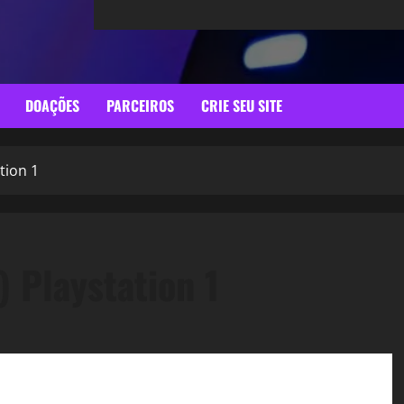
DOAÇÕES
PARCEIROS
CRIE SEU SITE
tion 1
 Playstation 1