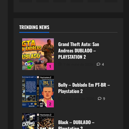
TRENDING NEWS
Grand Theft Auto: San
Andreas DUBLADO –
PLAYSTATION 2
7 de maio de 2026
4
1
Bully – Dublado Em PT-BR –
Playstation 2
27 de abril de 2026
9
2
Black – DUBLADO –
Playstation 2