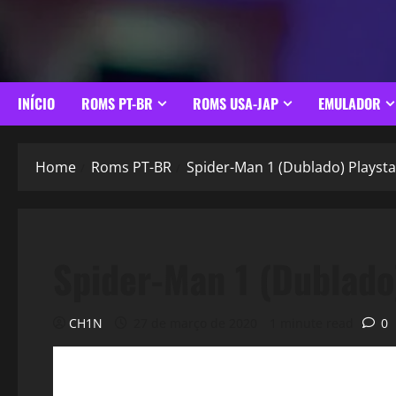
INÍCIO
ROMS PT-BR
ROMS USA-JAP
EMULADOR
Home
Roms PT-BR
Spider-Man 1 (Dublado) Playsta
Spider-Man 1 (Dublado)
CH1N
27 de março de 2020
1 minute read
0