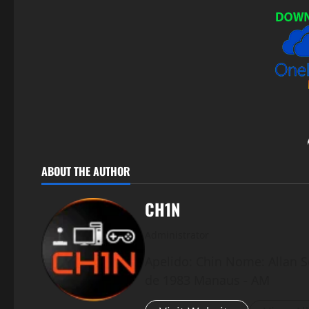
ABOUT THE AUTHOR
CH1N
Administrator
Apelido: Chin Nome: Allan S
de 1983 Manaus - AM