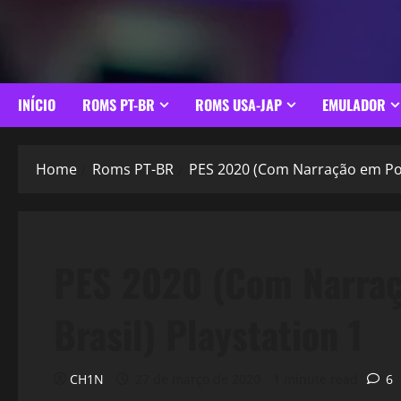
INÍCIO
ROMS PT-BR
ROMS USA-JAP
EMULADOR
Home
Roms PT-BR
PES 2020 (Com Narração em Port
PES 2020 (Com Narraç
Brasil) Playstation 1
CH1N
27 de março de 2020
1 minute read
6