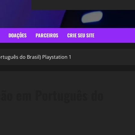
DOAÇÕES
PARCEIROS
CRIE SEU SITE
uguês do Brasil) Playstation 1
ão em Português do