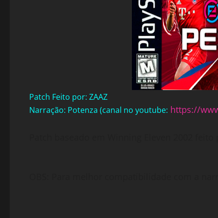
Patch Feito por: ZAAZ
https://ww
Narração: Potenza (canal no youtube:
Patch baseado em Winning Eleven 2002 feito 
OBS: Para melhor compatibilidade com a nar