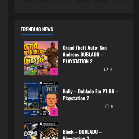
TRENDING NEWS
Grand Theft Auto: San
Andreas DUBLADO –
PLAYSTATION 2
7 de maio de 2026
4
1
Bully – Dublado Em PT-BR –
Playstation 2
27 de abril de 2026
9
2
Black – DUBLADO –
Playstation 2