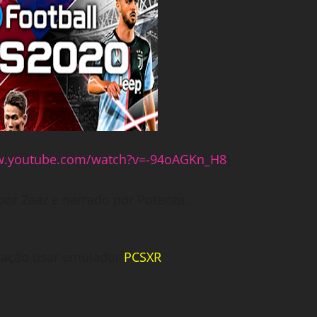
w.youtube.com/watch?v=-94oAGKn_H8
)
por Zaaz e narrado por Potenza.
ração usar emulador
PCSXR