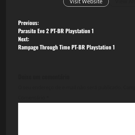
Visit Website
View Al
P
Previous:
Parasite Eve 2 PT-BR Playstation 1
o
Next:
s
Rampage Through Time PT-BR Playstation 1
t
n
Deixe um comentário
a
O seu endereço de e-mail não será publicado.
Camp
v
Comentário
*
i
g