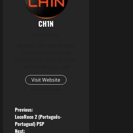
CH1N
Administrator
Apelido: Chin Nome: Allan
Sérgio Silveira da Cruz
Nascimento: 05 de Outubro
de 1983 Manaus - AM
Visit Website
View All Posts
P
Previous:
LocoRoco 2 (Português-
o
Portugual) PSP
Next: