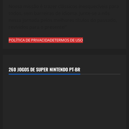
Nossa missão é trazer clássicos inesquecíveis para
todos, sem barreiras de idioma. Junte-se a nós
nessa jornada pelos melhores títulos do passado,
revividos para o presente!"
POLÍTICA DE PRIVACIDADE
TERMOS DE USO
260 JOGOS DE SUPER NINTENDO PT-BR