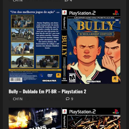
CH1N
7 de maio de 2026
4
Bully – Dublado Em PT-BR – Playstation 2
CH1N
27 de abril de 2026
9