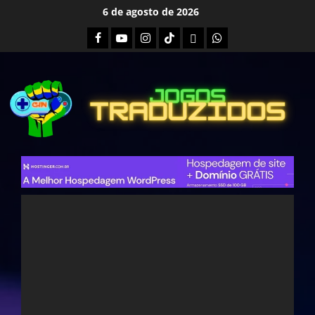
Skip
6 de agosto de 2026
to
Facebook
Youtube
Instagram
Tiktok
Twitch
Whatsapp
content