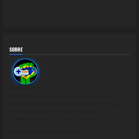
SOBRE
Bem Vindos!
Este site foi criado com um propósito claro e
apaixonado: preservar e celebrar os clássicos que
marcaram gerações e que continuam
influenciando a cultura gamer até hoje.
INCREVA-SE NO NOSSO CANAL