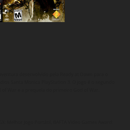
aventura desenvolvido pela Ready at Dawn para o
udios Santa Monica PlayStation 3. O jogo é o segundo
od of War e a prequela do primeiro God of War.
X: Melhor Jogo Portátil, BAFTA Video Games Award: