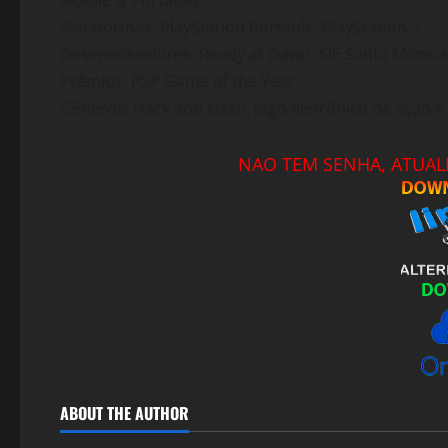
Mobile & Portáteis
Plataformas: PlayStation Portable, PlayStation 3
Desenvolvedores: Ready at Dawn, SIE Santa Monica
Prêmios: PSP Game of the Year
Gêneros: Hack and slash, Jogo eletrônico de ação e
NAO TEM SENHA, ATUALI
ABOUT THE AUTHOR