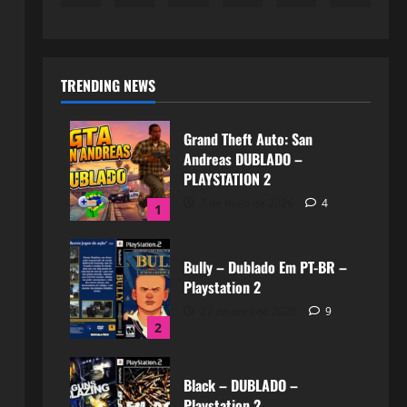
TRENDING NEWS
Grand Theft Auto: San
Andreas DUBLADO –
PLAYSTATION 2
7 de maio de 2026
4
1
Bully – Dublado Em PT-BR –
Playstation 2
27 de abril de 2026
9
2
Black – DUBLADO –
Playstation 2