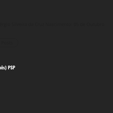
érgio Silveira da Cruz Nascimento: 05 de Outubro
l Posts
uês) PSP