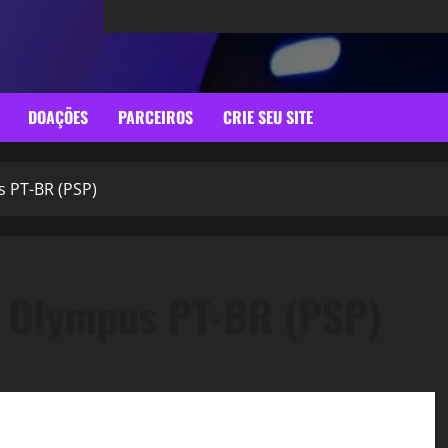
DOAÇÕES
PARCEIROS
CRIE SEU SITE
s PT-BR (PSP)
f Olympus PT-BR (PSP)