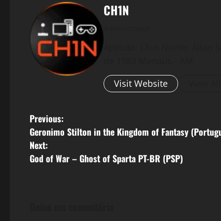
CH1N
Administrator
Apelido: Chin Nome: Allan S
de 1983 Manaus - AM
Visit Website
View Al
P
Previous:
Geronimo Stilton in the Kingdom of Fantasy (Portug
o
Next:
s
God of War – Ghost of Sparta PT-BR (PSP)
t
n
Deixe um comentário