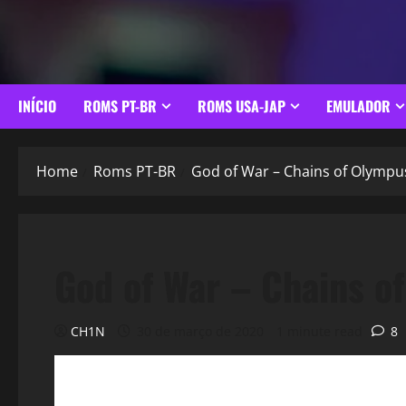
INÍCIO
ROMS PT-BR
ROMS USA-JAP
EMULADOR
Home
Roms PT-BR
God of War – Chains of Olympu
God of War – Chains o
CH1N
30 de março de 2020
1 minute read
8