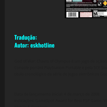
Tradução:
Autor: eskhotline
God of War: Chains of Olympus é um jogo de ação/
Console portátil PlayStation Portable e pela SCE St
título cronológico da série de jogos eletrônicos G
Data de lançamento inicial: 4 de março de 2008
Indicações: GameSpot Award for Best PSP Game, VG