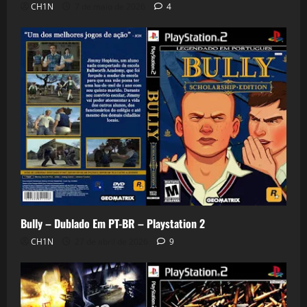
CH1N
7 de maio de 2026
4
Bully – Dublado Em PT-BR – Playstation 2
CH1N
27 de abril de 2026
9