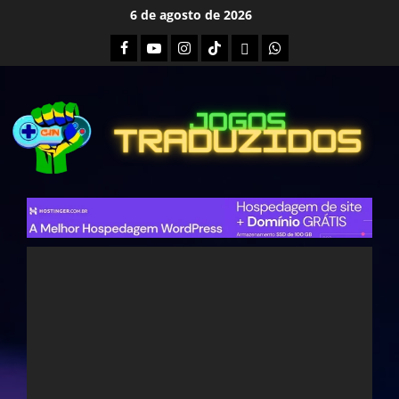
Skip
6 de agosto de 2026
to
Facebook
Youtube
Instagram
Tiktok
Twitch
Whatsapp
content