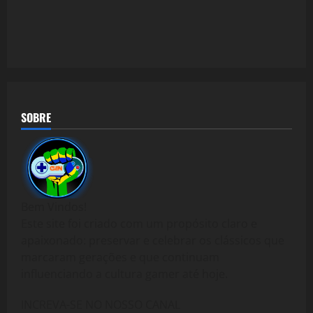
SOBRE
Bem Vindos!
Este site foi criado com um propósito claro e
apaixonado: preservar e celebrar os clássicos que
marcaram gerações e que continuam
influenciando a cultura gamer até hoje.
INCREVA-SE NO NOSSO CANAL