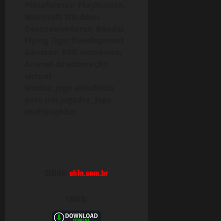
Plataformas: PlayStation,
0
Microsoft Windows
Desenvolvedores: Bandai,
Flying Tiger Development
Gêneros: RPG eletrônico,
Animal de estimação
virtual
Modos: Jogo eletrônico
para um jogador, Jogo
multijogador
SENHA:
ch1n.com.br
LINKS: