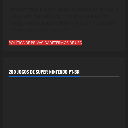
Nossa missão é trazer clássicos inesquecíveis para
todos, sem barreiras de idioma. Junte-se a nós
nessa jornada pelos melhores títulos do passado,
revividos para o presente!"
POLÍTICA DE PRIVACIDADE
TERMOS DE USO
260 JOGOS DE SUPER NINTENDO PT-BR