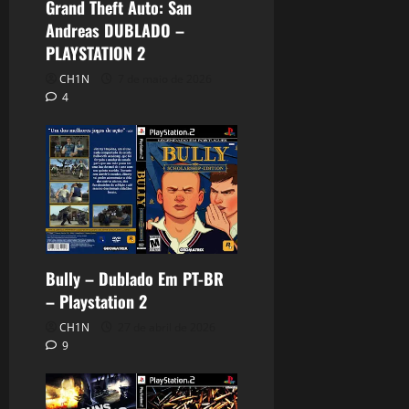
Grand Theft Auto: San
Andreas DUBLADO –
PLAYSTATION 2
CH1N
7 de maio de 2026
4
Bully – Dublado Em PT-BR
– Playstation 2
CH1N
27 de abril de 2026
9