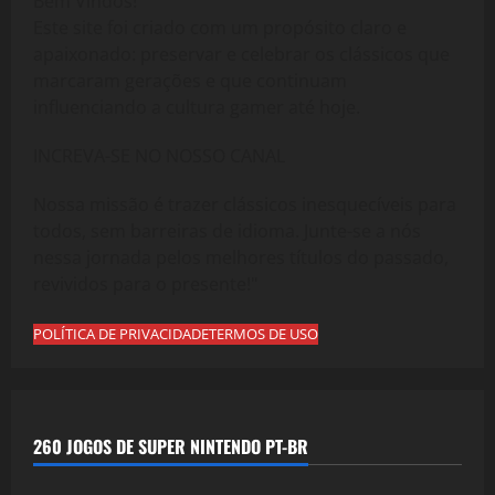
Bem Vindos!
Este site foi criado com um propósito claro e
apaixonado: preservar e celebrar os clássicos que
marcaram gerações e que continuam
influenciando a cultura gamer até hoje.
INCREVA-SE NO NOSSO CANAL
Nossa missão é trazer clássicos inesquecíveis para
todos, sem barreiras de idioma. Junte-se a nós
nessa jornada pelos melhores títulos do passado,
revividos para o presente!"
POLÍTICA DE PRIVACIDADE
TERMOS DE USO
260 JOGOS DE SUPER NINTENDO PT-BR