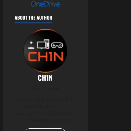
ABOUT THE AUTHOR
CH1N
Administrator
Apelido: Chin Nome: Allan
Sérgio Silveira da Cruz
Nascimento: 05 de Outubro
de 1983 Manaus - AM