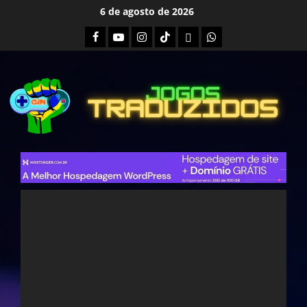
Skip
6 de agosto de 2026
to
Facebook
Youtube
Instagram
Tiktok
Twitch
Whatsapp
content