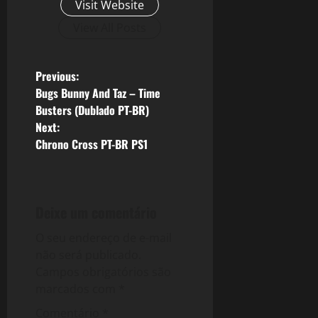
Visit Website
View All Posts
P
Previous:
Bugs Bunny And Taz – Time
o
Busters (Dublado PT-BR)
Next:
s
Chrono Cross PT-BR PS1
t
n
Deixe um comentário
a
O seu endereço de e-mail
v
não será publicado.
Campos obrigatórios são
i
marcados com
*
Comentário
*